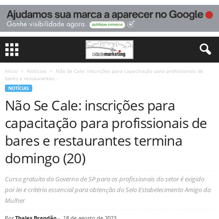
Início
Notícias
Não Se Cale: inscrições para capacitação para profissionais de
bares e restaurantes...
NOTÍCIAS
Não Se Cale: inscrições para
capacitação para profissionais de
bares e restaurantes termina
domingo (20)
Curso gratuito do Governo de SP para os profissionais do setor é exigido
por lei e critério essencial para obtenção do Selo Estabelecimento Amigo da
Mulher
Por
Thales Brandão
-
18 de agosto de 2023