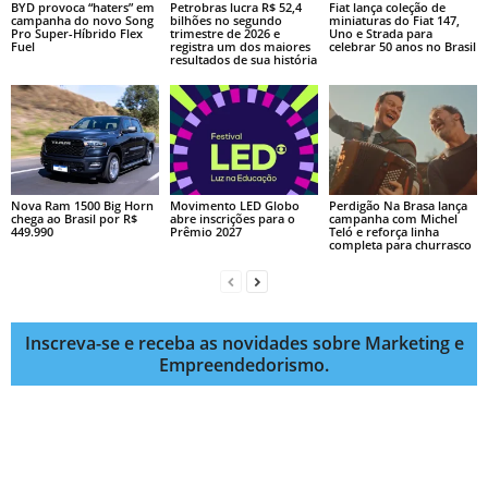
BYD provoca “haters” em
Petrobras lucra R$ 52,4
Fiat lança coleção de
campanha do novo Song
bilhões no segundo
miniaturas do Fiat 147,
Pro Super-Híbrido Flex
trimestre de 2026 e
Uno e Strada para
Fuel
registra um dos maiores
celebrar 50 anos no Brasil
resultados de sua história
Nova Ram 1500 Big Horn
Movimento LED Globo
Perdigão Na Brasa lança
chega ao Brasil por R$
abre inscrições para o
campanha com Michel
449.990
Prêmio 2027
Teló e reforça linha
completa para churrasco
Inscreva-se e receba as novidades sobre Marketing e
Empreendedorismo.