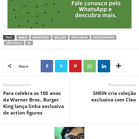
TAGS
BARES
MARKETING
MULHER
PROCON-SP
RESTAURANTES
SÃO PAULO
SP
Share
Notícia anterior
Próxima notícia
Para celebra os 100 anos
SHEIN cria coleção
da Warner Bros., Burger
exclusiva com Cleo
King lança linha exclusiva
de action figures