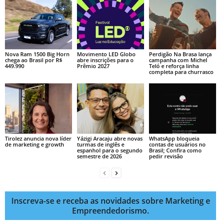
Nova Ram 1500 Big Horn
Movimento LED Globo
Perdigão Na Brasa lança
chega ao Brasil por R$
abre inscrições para o
campanha com Michel
449.990
Prêmio 2027
Teló e reforça linha
completa para churrasco
Tirolez anuncia nova líder
Yázigi Aracaju abre novas
WhatsApp bloqueia
de marketing e growth
turmas de inglês e
contas de usuários no
espanhol para o segundo
Brasil; Confira como
semestre de 2026
pedir revisão
Inscreva-se e receba as novidades sobre Marketing e
Empreendedorismo.