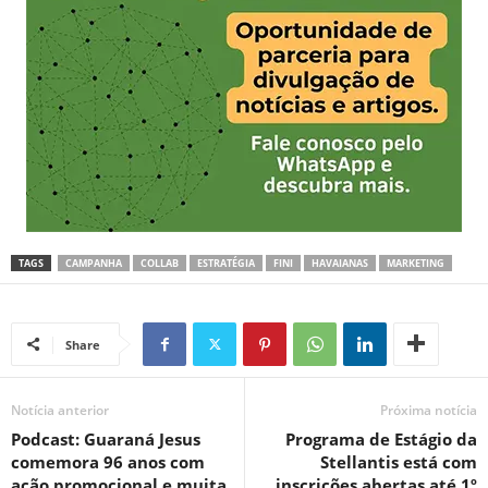
TAGS
CAMPANHA
COLLAB
ESTRATÉGIA
FINI
HAVAIANAS
MARKETING
Share
Notícia anterior
Próxima notícia
Podcast: Guaraná Jesus
Programa de Estágio da
comemora 96 anos com
Stellantis está com
ação promocional e muita
inscrições abertas até 1º