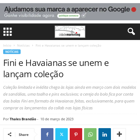
Início
Notícias
Fini e Havaianas se unem e lançam coleção
NOTÍCIAS
Fini e Havaianas se unem e
lançam coleção
Coleção limitada e inédita chega às lojas ainda em março com dois modelos
de sandálias, uma toalha e pins exclusivos; a cereja do bolo fica por conta
das balas Fini em formato de Havaianas feitas, exclusivamente, para quem
comprar os lançamentos da collab nas lojas físicas
Por
Thales Brandão
-
10 de março de 2023
Share