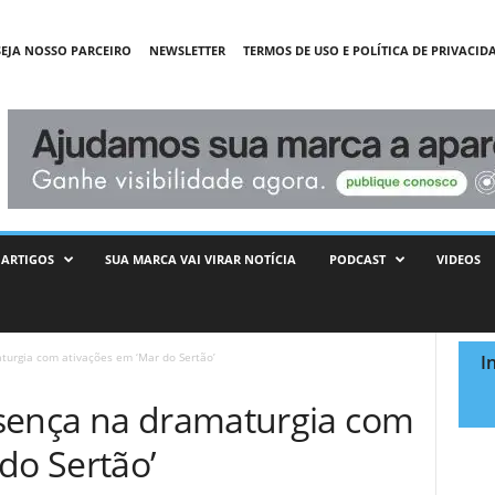
SEJA NOSSO PARCEIRO
NEWSLETTER
TERMOS DE USO E POLÍTICA DE PRIVACID
ARTIGOS
SUA MARCA VAI VIRAR NOTÍCIA
PODCAST
VIDEOS
turgia com ativações em ‘Mar do Sertão’
I
sença na dramaturgia com
do Sertão’