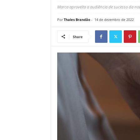
Marca aproveita a audiência de sucesso da no
Por
Thales Brandão
-
14 de dezembro de 2022
Share