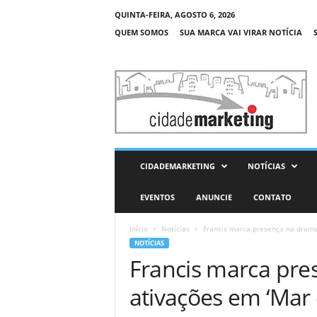
QUINTA-FEIRA, AGOSTO 6, 2026
QUEM SOMOS
SUA MARCA VAI VIRAR NOTÍCIA
C
i
d
a
d
e
M
CIDADEMARKETING
NOTÍCIAS
a
r
EVENTOS
ANUNCIE
CONTATO
k
e
Início
Notícias
Francis marca presença na drama
t
NOTÍCIAS
i
Francis marca pre
n
g
ativações em ‘Mar 