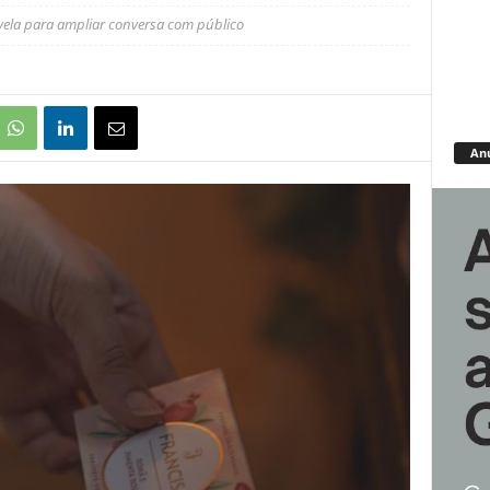
vela para ampliar conversa com público
An