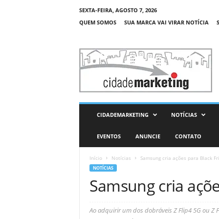
SEXTA-FEIRA, AGOSTO 7, 2026
QUEM SOMOS
SUA MARCA VAI VIRAR NOTÍCIA
C
i
d
a
d
e
M
CIDADEMARKETING
NOTÍCIAS
a
r
EVENTOS
ANUNCIE
CONTATO
k
e
Início
Notícias
Samsung cria ações para Black Fr
t
NOTÍCIAS
i
Samsung cria açõe
n
g
Ao adquirir um dos dobráveis Z Flip4 5G ou Z