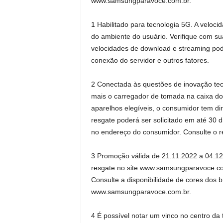
www.samsungparavoce.com.br.
1 Habilitado para tecnologia 5G. A veloc
do ambiente do usuário. Verifique com sua
velocidades de download e streaming pod
conexão do servidor e outros fatores.
2 Conectada às questões de inovação te
mais o carregador de tomada na caixa d
aparelhos elegíveis, o consumidor tem di
resgate poderá ser solicitado em até 30 di
no endereço do consumidor. Consulte o
3 Promoção válida de 21.11.2022 a 04.12.2
resgate no site www.samsungparavoce.co
Consulte a disponibilidade de cores dos b
www.samsungparavoce.com.br.
4 É possível notar um vinco no centro da t