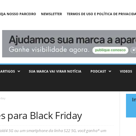
SEJA NOSSO PARCEIRO
NEWSLETTER
TERMOS DE USO E POLÍTICA DE PRIVACID
ARTIGOS
SUA MARCA VAI VIRAR NOTÍCIA
PODCAST
VIDEOS
iday
I
s para Black Friday
 Fold4 5G ou um smartphone da linha S22 5G, você ganha* um