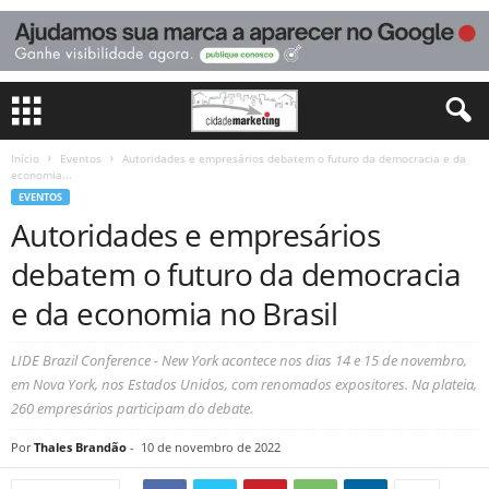
Início
Eventos
Autoridades e empresários debatem o futuro da democracia e da
economia...
EVENTOS
Autoridades e empresários
debatem o futuro da democracia
e da economia no Brasil
LIDE Brazil Conference - New York acontece nos dias 14 e 15 de novembro,
em Nova York, nos Estados Unidos, com renomados expositores. Na plateia,
260 empresários participam do debate.
Por
Thales Brandão
-
10 de novembro de 2022