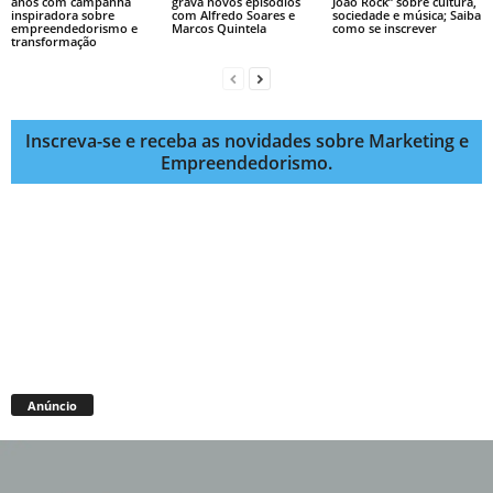
anos com campanha
grava novos episódios
João Rock” sobre cultura,
inspiradora sobre
com Alfredo Soares e
sociedade e música; Saiba
empreendedorismo e
Marcos Quintela
como se inscrever
transformação
Inscreva-se e receba as novidades sobre Marketing e
Empreendedorismo.
Anúncio