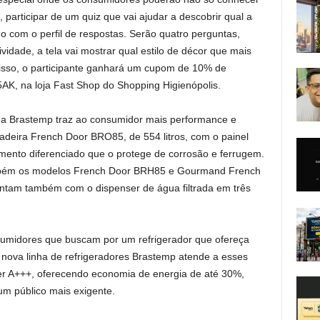
articipar de um quiz que vai ajudar a descobrir qual a
o com o perfil de respostas. Serão quatro perguntas,
tividade, a tela vai mostrar qual estilo de décor que mais
disso, o participante ganhará um cupom de 10% de
AK, na loja Fast Shop do Shopping Higienópolis.
 da Brastemp traz ao consumidor mais performance e
adeira French Door BRO85, de 554 litros, com o painel
mento diferenciado que o protege de corrosão e ferrugem.
mbém os modelos French Door BRH85 e Gourmand French
ntam também com o dispenser de água filtrada em três
sumidores que buscam por um refrigerador que ofereça
 nova linha de refrigeradores Brastemp atende a esses
rter A+++, oferecendo economia de energia de até 30%,
um público mais exigente.