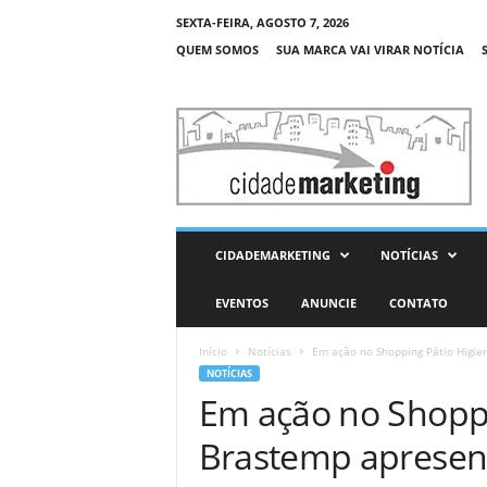
SEXTA-FEIRA, AGOSTO 7, 2026
QUEM SOMOS
SUA MARCA VAI VIRAR NOTÍCIA
C
i
d
a
d
e
M
CIDADEMARKETING
NOTÍCIAS
a
r
EVENTOS
ANUNCIE
CONTATO
k
e
Início
Notícias
Em ação no Shopping Pátio Higien
t
NOTÍCIAS
i
Em ação no Shoppi
n
g
Brastemp apresent