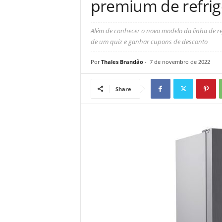
premium de refri
Além de conhecer o novo modelo da linha de r
de um quiz e ganhar cupons de desconto
Por
Thales Brandão
-
7 de novembro de 2022
Share