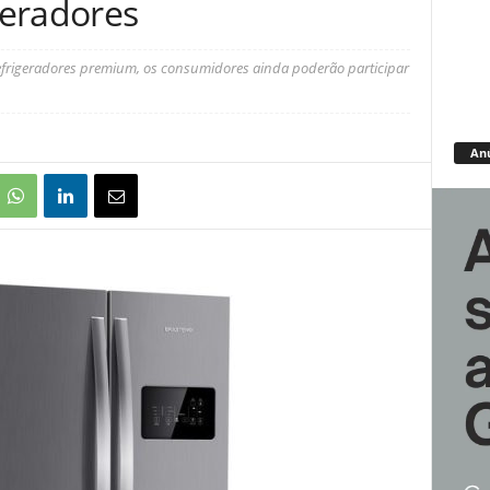
geradores
efrigeradores premium, os consumidores ainda poderão participar
An