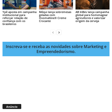
Ypê aposta em campanha
Méqui lança sobremesas
AB InBev lança campanha
institucional para
geladas com
global para homenagear
reforçar relação de
Ovomaltine® Creme
agricultores e valorizar
confiança com os
Crocante
origem da cerveja
brasileiros
Inscreva-se e receba as novidades sobre Marketing e
Empreendedorismo.
Anúncio