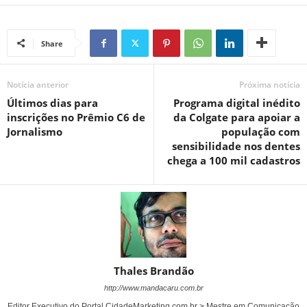
Share
Notícia anterior
Próxima notícia
Últimos dias para
Programa digital inédito
inscrições no Prêmio C6 de
da Colgate para apoiar a
Jornalismo
população com
sensibilidade nos dentes
chega a 100 mil cadastros
Thales Brandão
http://www.mandacaru.com.br
Editor Executivo do Portal CidadeMarketing.com.br > Mestre em Comunicação