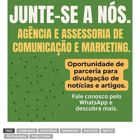
TAGS
CAMPANHA
ESTRATÉGIA
MARKETING
MUCILON
NESTLÉ
PROPAGANDA
PUBLICIDADE