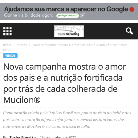
Início
Videos
Nova campanha mostra o amor dos pais e a nutrição fortificada
por...
VIDEOS
Nova campanha mostra o amor
dos pais e a nutrição fortificada
por trás de cada colherada de
Mucilon®
Comunicação criada pela Publicis Brasil traz ponto de vista do bebê e dos
pais sobre a nutrição infantil, reforçando os benefícios funcionais dos
nutrientes de Mucilon® e o carinho dessa escolha
Por
Thales Brandão
-
27 de outubro de 2022