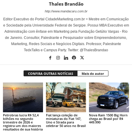
Thales Brandão
http://www.mandacaru.com.br
Editor Executivo do Portal CidadeMarketing.com.br > Mestre em Comunicação
e Sociedade pela Universidade Federal de Sergipe. Possui MBA Executivo em
Administração com ênfase em Marketing pela Fundação Getúlio Vargas - Rio
de Janeiro. Consultor, Palestrante e Pesquisador sobre Empreendedorismo,
Marketing, Redes Sociais e Negócios Digitais. Professor, Palestrante
TedxTalks e Campus Party. Twitter: @ThalesBrandao
CONFIRA OUTRAS NOTÍCIAS
Mais do autor
Petrobras lucra R$ 52,4
Fiat lança coleção de
Nova Ram 1500 Big Horn
bilhões no segundo
miniaturas do Fiat 147,
chega ao Brasil por R$
trimestre de 2026 e
Uno e Strada para
449.990
registra um dos maiores
celebrar 50 anos no Brasil
resultados de sua história