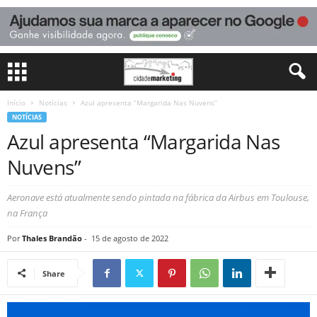
Início
Notícias
Azul apresenta “Margarida Nas Nuvens”
NOTÍCIAS
Azul apresenta “Margarida Nas
Nuvens”
Aeronave está atualmente sendo pintada na fábrica da Airbus em Toulouse,
na França
Por
Thales Brandão
-
15 de agosto de 2022
Share