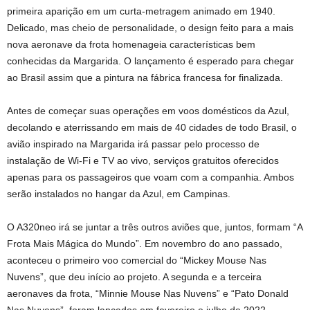
primeira aparição em um curta-metragem animado em 1940.
Delicado, mas cheio de personalidade, o design feito para a mais
nova aeronave da frota homenageia características bem
conhecidas da Margarida. O lançamento é esperado para chegar
ao Brasil assim que a pintura na fábrica francesa for finalizada.
Antes de começar suas operações em voos domésticos da Azul,
decolando e aterrissando em mais de 40 cidades de todo Brasil, o
avião inspirado na Margarida irá passar pelo processo de
instalação de Wi-Fi e TV ao vivo, serviços gratuitos oferecidos
apenas para os passageiros que voam com a companhia. Ambos
serão instalados no hangar da Azul, em Campinas.
O A320neo irá se juntar a três outros aviões que, juntos, formam “A
Frota Mais Mágica do Mundo”. Em novembro do ano passado,
aconteceu o primeiro voo comercial do “Mickey Mouse Nas
Nuvens”, que deu início ao projeto. A segunda e a terceira
aeronaves da frota, “Minnie Mouse Nas Nuvens” e “Pato Donald
Nas Nuvens”, foram lançados em fevereiro e julho de 2022,