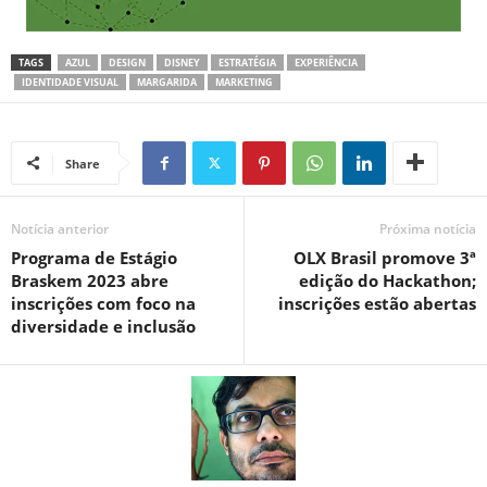
TAGS
AZUL
DESIGN
DISNEY
ESTRATÉGIA
EXPERIÊNCIA
IDENTIDADE VISUAL
MARGARIDA
MARKETING
Share
Notícia anterior
Próxima notícia
Programa de Estágio
OLX Brasil promove 3ª
Braskem 2023 abre
edição do Hackathon;
inscrições com foco na
inscrições estão abertas
diversidade e inclusão