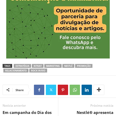
TAGS
ESTRATÉGIA
KITKAT
MARKETING
NESTLÉ
PROMOÇÃO
RELACIONAMENTO
ROCK IN RIO
Share
Notícia anterior
Próxima notícia
Em campanha do Dia dos
Nestlé® apresenta