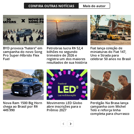
CONFIRA OUTRAS NOTÍCIAS
Mais do autor
BYD provoca “haters” em
Petrobras lucra R$ 52,4
Fiat lança coleção de
campanha do novo Song
bilhões no segundo
miniaturas do Fiat 147,
Pro Super-Híbrido Flex
trimestre de 2026 e
Uno e Strada para
Fuel
registra um dos maiores
celebrar 50 anos no Brasil
resultados de sua história
Nova Ram 1500 Big Horn
Movimento LED Globo
Perdigão Na Brasa lança
chega ao Brasil por R$
abre inscrições para o
campanha com Michel
449.990
Prêmio 2027
Teló e reforça linha
completa para churrasco