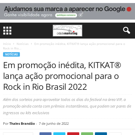
Início
Notícias
Em promoção inédita, KITKAT® lança ação promocional para o
Rock in Rio...
NOTÍCIAS
Em promoção inédita, KITKAT®
lança ação promocional para o
Rock in Rio Brasil 2022
Além dos sorteios para aproveitar todos os dias do festival na área VIP, a
promoção ainda conta com prêmios instantâneos, que podem ser pares de
ingressos ou kits exclusivos
Por
Thales Brandão
-
7 de junho de 2022