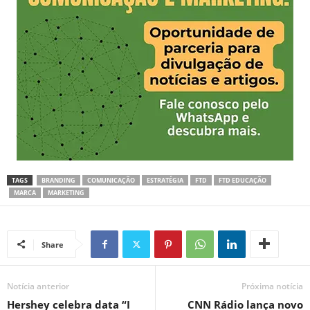
TAGS
BRANDING
COMUNICAÇÃO
ESTRATÉGIA
FTD
FTD EDUCAÇÃO
MARCA
MARKETING
Share
Notícia anterior
Próxima notícia
Hershey celebra data “I
CNN Rádio lança novo