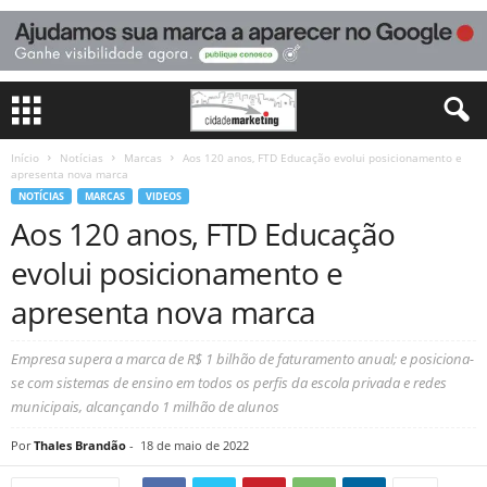
Início
Notícias
Marcas
Aos 120 anos, FTD Educação evolui posicionamento e
apresenta nova marca
NOTÍCIAS
MARCAS
VIDEOS
Aos 120 anos, FTD Educação
evolui posicionamento e
apresenta nova marca
Empresa supera a marca de R$ 1 bilhão de faturamento anual; e posiciona-
se com sistemas de ensino em todos os perfis da escola privada e redes
municipais, alcançando 1 milhão de alunos
Por
Thales Brandão
-
18 de maio de 2022