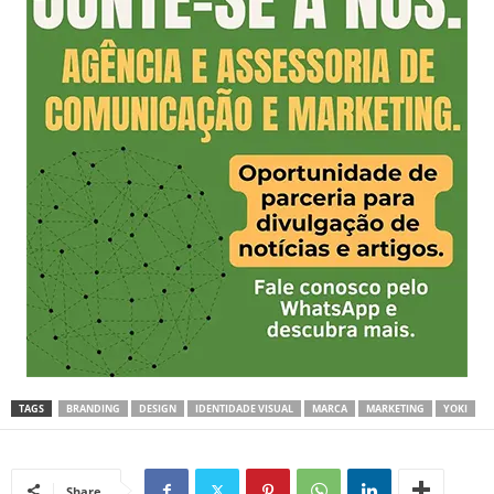
TAGS
BRANDING
DESIGN
IDENTIDADE VISUAL
MARCA
MARKETING
YOKI
Share