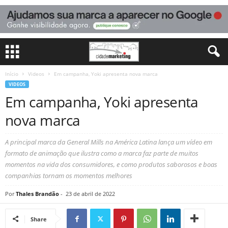
Início
Videos
Em campanha, Yoki apresenta nova marca
VIDEOS
Em campanha, Yoki apresenta
nova marca
A principal marca da General Mills na América Latina lança um vídeo em
formato de animação que ilustra como a marca faz parte de muitos
momentos na vida dos consumidores, e como produtos saborosos e boas
companhias tornam os momentos melhores
Por
Thales Brandão
-
23 de abril de 2022
Share