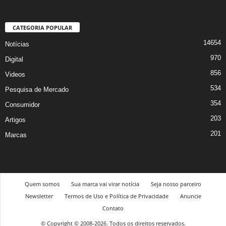
CATEGORIA POPULAR
14654
Notícias
970
Digital
856
Videos
534
Pesquisa de Mercado
354
Consumidor
203
Artigos
201
Marcas
Quem somos
Sua marca vai virar notícia
Seja nosso parceiro
Newsletter
Termos de Uso e Política de Privacidade
Anuncie
Contato
© Copyright © 2008-2026. Todos os direitos reservados.