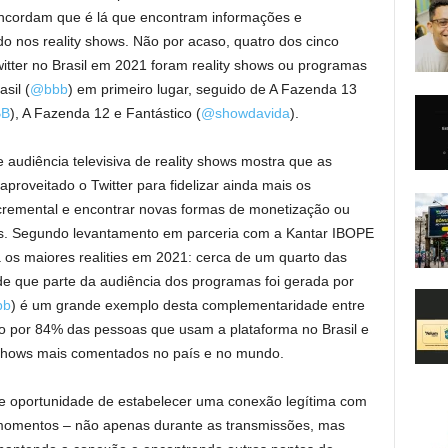
ncordam que é lá que encontram informações e
o nos reality shows. Não por acaso, quatro dos cinco
ter no Brasil em 2021 foram reality shows ou programas
sil (
@bbb
) em primeiro lugar, seguido de A Fazenda 13
BB
), A Fazenda 12 e Fantástico (
@showdavida
).
 audiência televisiva de reality shows mostra que as
roveitado o Twitter para fidelizar ainda mais os
cremental e encontrar novas formas de monetização ou
s. Segundo levantamento em parceria com a Kantar IBOPE
 os maiores realities em 2021: cerca de um quarto das
de que parte da audiência dos programas foi gerada por
bb
) é um grande exemplo desta complementaridade entre
ido por 84% das pessoas que usam a plataforma no Brasil e
ty shows mais comentados no país e no mundo.
e oportunidade de estabelecer uma conexão legítima com
 momentos – não apenas durante as transmissões, mas