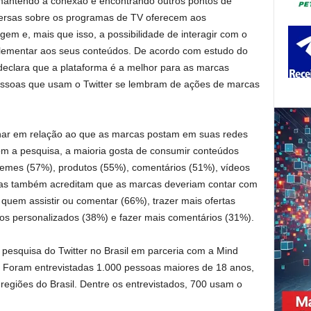
mantendo a conexão e encontrando outros pontos de
ersas sobre os programas de TV oferecem aos
m e, mais que isso, a possibilidade de interagir com o
lementar aos seus conteúdos. De acordo com estudo do
declara que a plataforma é a melhor para as marcas
essoas que usam o Twitter se lembram de ações de marcas
ar em relação ao que as marcas postam em suas redes
om a pesquisa, a maioria gosta de consumir conteúdos
emes (57%), produtos (55%), comentários (51%), vídeos
oas também acreditam que as marcas deveriam contar com
quem assistir ou comentar (66%), trazer mais ofertas
tos personalizados (38%) e fazer mais comentários (31%).
 pesquisa do Twitter no Brasil em parceria com a Mind
Foram entrevistadas 1.000 pessoas maiores de 18 anos,
regiões do Brasil. Dentre os entrevistados, 700 usam o