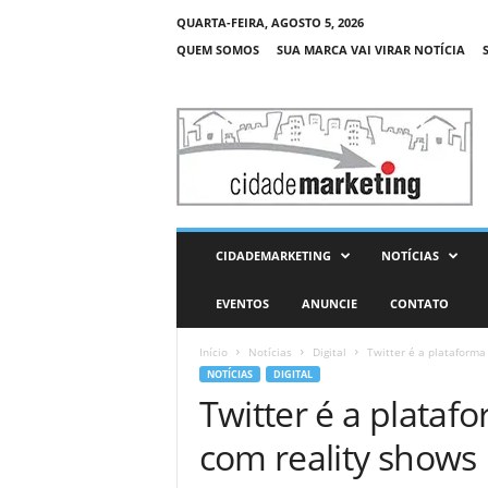
QUARTA-FEIRA, AGOSTO 5, 2026
QUEM SOMOS
SUA MARCA VAI VIRAR NOTÍCIA
C
i
d
a
d
e
M
CIDADEMARKETING
NOTÍCIAS
a
r
EVENTOS
ANUNCIE
CONTATO
k
e
Início
Notícias
Digital
Twitter é a plataforma
t
NOTÍCIAS
DIGITAL
i
Twitter é a plataf
n
g
com reality shows