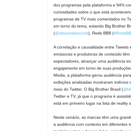
dos programas pela plataforma e 94% co
curiosidades sobre o que está acontecend
programas de TV mais comentados no Twit
em torno do tema, estando Big Brother Bra
(
@afazendarecord
), Rede BBB (
#RedeB
A correlação e causalidade entre Tweets e
emissoras e produtoras de conteúdo têm ap
espectadores, alcançar uma audiência in
engajamento em torno de suas produçõe
Media, a plataforma gerou audiência para
exibições analisadas mostraram indícios 
meio do Twitter. O Big Brother Brasil (
@b
Twitter e TV, já que o programa é assist
está em primeiro lugar na lista de reali
Neste cenário, as marcas têm uma grand
a audiência com contexto em diferentes