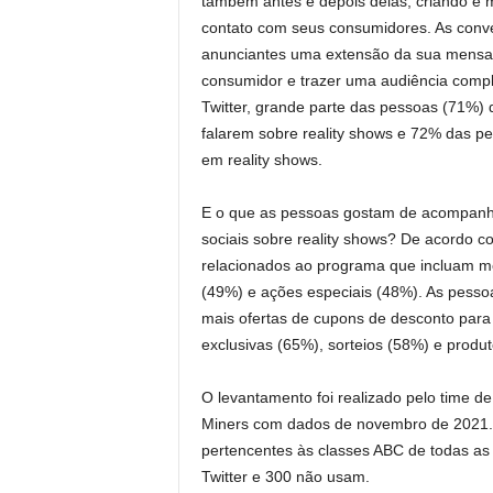
também antes e depois delas, criando e 
contato com seus consumidores. As conv
anunciantes uma extensão da sua mensage
consumidor e trazer uma audiência comp
Twitter, grande parte das pessoas (71%) 
falarem sobre reality shows e 72% das p
em reality shows.
E o que as pessoas gostam de acompanh
sociais sobre reality shows? De acordo c
relacionados ao programa que incluam m
(49%) e ações especiais (48%). As pess
mais ofertas de cupons de desconto para 
exclusivas (65%), sorteios (58%) e produ
O levantamento foi realizado pelo time de
Miners com dados de novembro de 2021. 
pertencentes às classes ABC de todas as 
Twitter e 300 não usam.