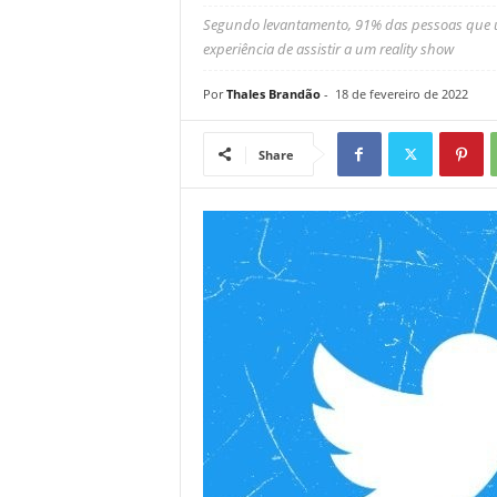
Segundo levantamento, 91% das pessoas que u
experiência de assistir a um reality show
Por
Thales Brandão
-
18 de fevereiro de 2022
Share