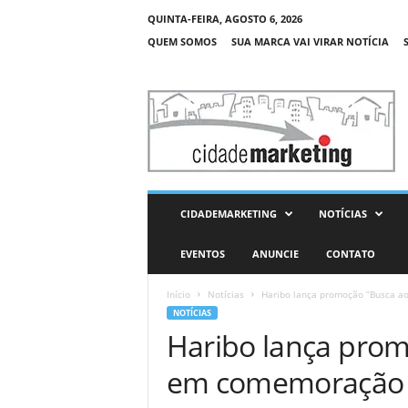
QUINTA-FEIRA, AGOSTO 6, 2026
QUEM SOMOS
SUA MARCA VAI VIRAR NOTÍCIA
C
i
d
a
d
e
M
CIDADEMARKETING
NOTÍCIAS
a
r
EVENTOS
ANUNCIE
CONTATO
k
e
Início
Notícias
Haribo lança promoção “Busca a
t
NOTÍCIAS
i
Haribo lança prom
n
g
em comemoração a