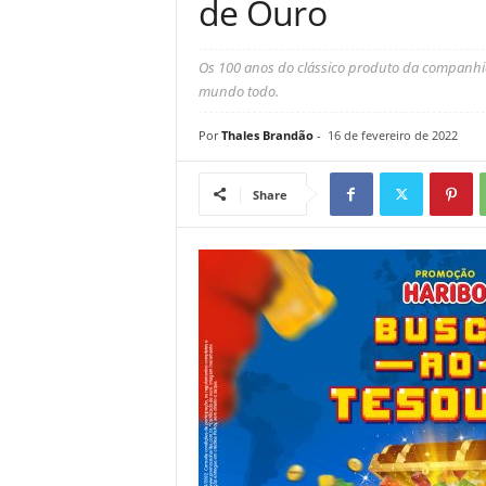
de Ouro
Os 100 anos do clássico produto da companhia
mundo todo.
Por
Thales Brandão
-
16 de fevereiro de 2022
Share