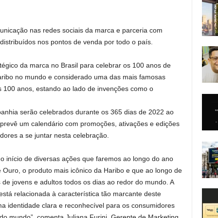
nicação nas redes sociais da marca e parceria com
 distribuídos nos pontos de venda por todo o país.
tégico da marca no Brasil para celebrar os 100 anos de
Haribo no mundo e considerado uma das mais famosas
os 100 anos, estando ao lado de invenções como o
anhia serão celebrados durante os 365 dias de 2022 ao
o prevê um calendário com promoções, ativações e edições
dores a se juntar nesta celebração.
o início de diversas ações que faremos ao longo do ano
 Ouro, o produto mais icônico da Haribo e que ao longo de
 de jovens e adultos todos os dias ao redor do mundo. A
stá relacionada à característica tão marcante deste
 identidade clara e reconhecível para os consumidores
do mundo”, comenta Juliana Furini, Gerente de Marketing