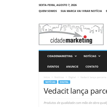
SEXTA-FEIRA, AGOSTO 7, 2026
QUEM SOMOS
SUA MARCA VAI VIRAR NOTÍCIA
C
i
d
a
d
e
M
CIDADEMARKETING
NOTÍCIAS
a
r
EVENTOS
ANUNCIE
CONTATO
k
e
Início
Notícias
Digital
Vedacit lança parceria
t
NOTÍCIAS
DIGITAL
i
Vedacit lança parc
n
g
Produtos de qualidade com mão de obra quali