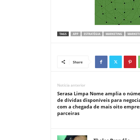
TAGS
APP
ESTRATÉGIA
MARKETING
MARKETI
Share
Notícia anterior
Serasa Limpa Nome amplia o núm
de dívidas disponíveis para negoci
com a chegada de mais oito empre
parceiras