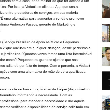
cuidado com a casa, nada melhor do que ter acesso a um
tica. Por isso, a Vedacit se aliou ao App que usa a
iva entre prestadores de serviços, em sua maioria
“É uma alternativa para aumentar a renda e promover
, afirma Anderson Passos, gerente de Marketing e
.
e (Serviço Brasileiro de Apoio às Micro e Pequenas
 a Z que auxiliam em qualquer situação, desde pedreiros e
s e jardineiros. “Quantas vezes temos uma lista interminável
dar conta? Pequenos ou grandes ajustes que nos
 adiando por falta de tempo. Com a parceria, a Vedacit
luções com uma alternativa de mão de obra qualificada
erson.
essar o site ou baixar o aplicativo da Helpie (disponível no
 formulário informando a necessidade. Com as
 profissional para atender a necessidade e dar aquele
rtante verificar a disponibilidade do serviço solicitado em