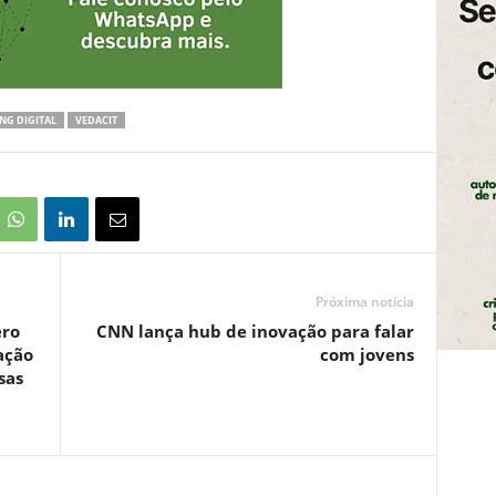
NG DIGITAL
VEDACIT
Próxima notícia
ero
CNN lança hub de inovação para falar
ação
com jovens
sas