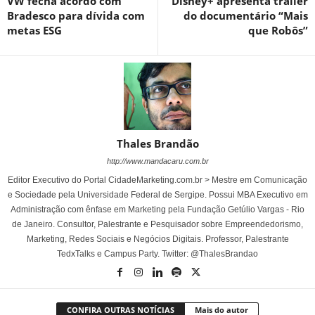
VW fecha acordo com
Disney+ apresenta trailer
Bradesco para dívida com
do documentário “Mais
metas ESG
que Robôs”
Thales Brandão
http://www.mandacaru.com.br
Editor Executivo do Portal CidadeMarketing.com.br > Mestre em Comunicação
e Sociedade pela Universidade Federal de Sergipe. Possui MBA Executivo em
Administração com ênfase em Marketing pela Fundação Getúlio Vargas - Rio
de Janeiro. Consultor, Palestrante e Pesquisador sobre Empreendedorismo,
Marketing, Redes Sociais e Negócios Digitais. Professor, Palestrante
TedxTalks e Campus Party. Twitter: @ThalesBrandao
CONFIRA OUTRAS NOTÍCIAS
Mais do autor