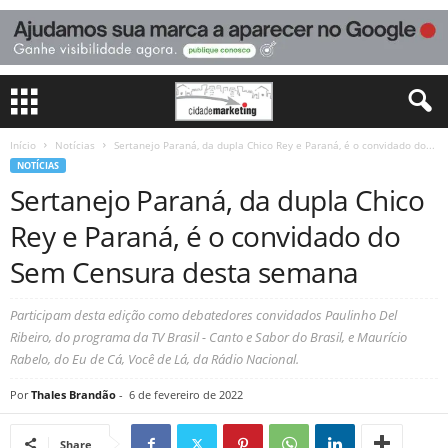
Início
Notícias
Sertanejo Paraná, da dupla Chico Rey e Paraná, é o convidado do...
NOTÍCIAS
Sertanejo Paraná, da dupla Chico
Rey e Paraná, é o convidado do
Sem Censura desta semana
Participam desta edição como debatedores convidados Paulinho Del
Ribeiro, do programa da TV Brasil - Canto e Sabor do Brasil, e Maurício
Rabelo, do Eu de Cá, Você de Lá, da Rádio Nacional.
Por
Thales Brandão
-
6 de fevereiro de 2022
Share