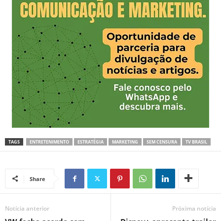
TAGS
ENTRETENIMENTO
ESTRATÉGIA
MARKETING
SEM CENSURA
TV BRASIL
Share
Notícia anterior
Próxima notícia