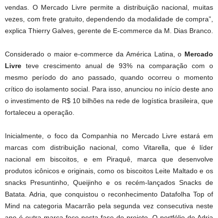
vendas. O Mercado Livre permite a distribuição nacional, muitas
vezes, com frete gratuito, dependendo da modalidade de compra”,
explica Thierry Galves, gerente de E-commerce da M. Dias Branco.
Considerado o maior e-commerce da América Latina, o
Mercado
Livre
teve crescimento anual de 93% na comparação com o
mesmo período do ano passado, quando ocorreu o momento
crítico do isolamento social. Para isso, anunciou no início deste ano
o investimento de R$ 10 bilhões na rede de logística brasileira, que
fortaleceu a operação.
Inicialmente, o foco da Companhia no Mercado Livre estará em
marcas com distribuição nacional, como Vitarella, que é líder
nacional em biscoitos, e em Piraquê, marca que desenvolve
produtos icônicos e originais, como os biscoitos Leite Maltado e os
snacks Presuntinho, Queijinho e os recém-lançados Snacks de
Batata. Adria, que conquistou o reconhecimento Datafolha Top of
Mind na categoria Macarrão pela segunda vez consecutiva neste
ano é outra marca foco nesta fase do projeto. O portfólio de Adria