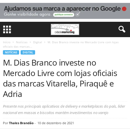
Início
Notícias
Digital
M. Dias Branco investe no Mercado Livre com lojas
oficiais das marcas...
NOTÍCIAS
DIGITAL
M. Dias Branco investe no
Mercado Livre com lojas oficiais
das marcas Vitarella, Piraquê e
Adria
Presente nos principais aplicativos de delivery e marketplaces do país, líder
nacional em massas e biscoitos mantém investimentos no varejo
Por
Thales Brandão
-
10 de dezembro de 2021