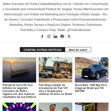
Editor Executivo do Portal CidadeMarketing.com.br > Mestre em Comunicação
e Sociedade pela Universidade Federal de Sergipe. Possui MBA Executivo em
Administração com ênfase em Marketing pela Fundação Getúlio Vargas - Rio
de Janeiro. Consultor, Palestrante e Pesquisador sobre Empreendedorismo,
Marketing, Redes Sociais e Negócios Digitais. Professor, Palestrante
TedxTalks e Campus Party. Twitter: @ThalesBrandao
CONFIRA OUTRAS NOTÍCIAS
Mais do autor
Petrobras lucra R$ 52,4
Fiat lança coleção de
Nova Ram 1500 Big Horn
bilhões no segundo
miniaturas do Fiat 147,
chega ao Brasil por R$
trimestre de 2026 e
Uno e Strada para
449.990
registra um dos maiores
celebrar 50 anos no Brasil
resultados de sua história