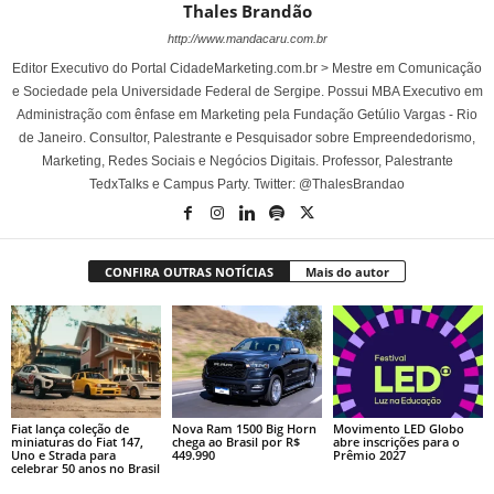
Thales Brandão
http://www.mandacaru.com.br
Editor Executivo do Portal CidadeMarketing.com.br > Mestre em Comunicação
e Sociedade pela Universidade Federal de Sergipe. Possui MBA Executivo em
Administração com ênfase em Marketing pela Fundação Getúlio Vargas - Rio
de Janeiro. Consultor, Palestrante e Pesquisador sobre Empreendedorismo,
Marketing, Redes Sociais e Negócios Digitais. Professor, Palestrante
TedxTalks e Campus Party. Twitter: @ThalesBrandao
CONFIRA OUTRAS NOTÍCIAS
Mais do autor
Fiat lança coleção de
Nova Ram 1500 Big Horn
Movimento LED Globo
miniaturas do Fiat 147,
chega ao Brasil por R$
abre inscrições para o
Uno e Strada para
449.990
Prêmio 2027
celebrar 50 anos no Brasil