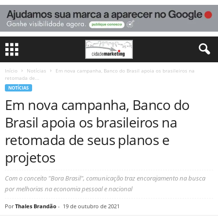
Início
Notícias
Em nova campanha, Banco do Brasil apoia os brasileiros na
retomada de...
NOTÍCIAS
Em nova campanha, Banco do
Brasil apoia os brasileiros na
retomada de seus planos e
projetos
Com o conceito "Bora Brasil", comunicação traz encorajamento na busca
por melhorias na economia pessoal e nacional
Por
Thales Brandão
-
19 de outubro de 2021