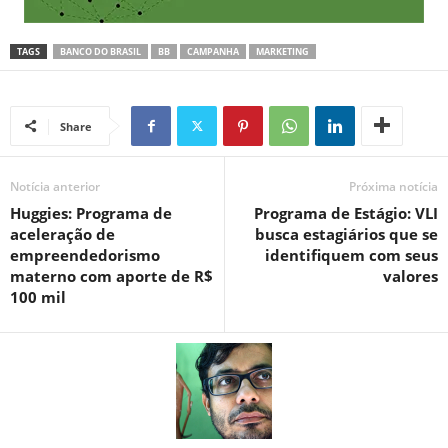
TAGS
BANCO DO BRASIL
BB
CAMPANHA
MARKETING
Share
Notícia anterior
Próxima notícia
Huggies: Programa de
Programa de Estágio: VLI
aceleração de
busca estagiários que se
empreendedorismo
identifiquem com seus
materno com aporte de R$
valores
100 mil