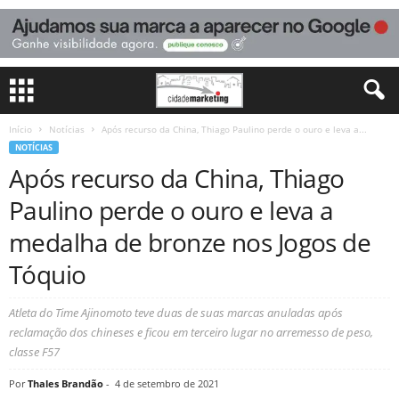
Início
Notícias
Após recurso da China, Thiago Paulino perde o ouro e leva a...
NOTÍCIAS
Após recurso da China, Thiago
Paulino perde o ouro e leva a
medalha de bronze nos Jogos de
Tóquio
Atleta do Time Ajinomoto teve duas de suas marcas anuladas após
reclamação dos chineses e ficou em terceiro lugar no arremesso de peso,
classe F57
Por
Thales Brandão
-
4 de setembro de 2021