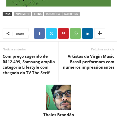
TAGS
AJINOMOTO
CHINA
ESTRATÉGIA
MARKETING
Share
Notícia anterior
Próxima notícia
Com preço sugerido de
Artistas da Virgin Music
R$12.499, Samsung amplia
Brasil performam com
categoria Lifestyle com
números impressionantes
chegada da TV The Serif
Thales Brandão