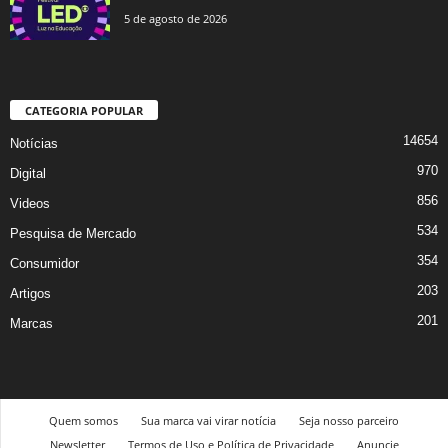
5 de agosto de 2026
CATEGORIA POPULAR
14654
Notícias
970
Digital
856
Videos
534
Pesquisa de Mercado
354
Consumidor
203
Artigos
201
Marcas
Quem somos
Sua marca vai virar notícia
Seja nosso parceiro
Newsletter
Termos de Uso e Política de Privacidade
Anuncie