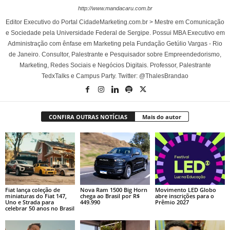
http://www.mandacaru.com.br
Editor Executivo do Portal CidadeMarketing.com.br > Mestre em Comunicação
e Sociedade pela Universidade Federal de Sergipe. Possui MBA Executivo em
Administração com ênfase em Marketing pela Fundação Getúlio Vargas - Rio
de Janeiro. Consultor, Palestrante e Pesquisador sobre Empreendedorismo,
Marketing, Redes Sociais e Negócios Digitais. Professor, Palestrante
TedxTalks e Campus Party. Twitter: @ThalesBrandao
CONFIRA OUTRAS NOTÍCIAS
Mais do autor
Fiat lança coleção de
Nova Ram 1500 Big Horn
Movimento LED Globo
miniaturas do Fiat 147,
chega ao Brasil por R$
abre inscrições para o
Uno e Strada para
449.990
Prêmio 2027
celebrar 50 anos no Brasil