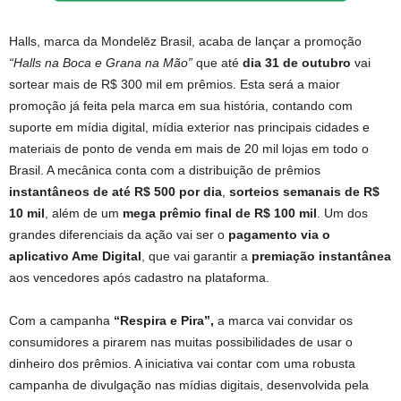
Halls, marca da Mondelēz Brasil, acaba de lançar a promoção
“Halls na Boca e Grana na Mão”
que até
dia 31 de outubro
vai
sortear mais de R$ 300 mil em prêmios. Esta será a maior
promoção já feita pela marca em sua história, contando com
suporte em mídia digital, mídia exterior nas principais cidades e
materiais de ponto de venda em mais de 20 mil lojas em todo o
Brasil. A mecânica conta com a distribuição de prêmios
instantâneos de até R$ 500 por dia
,
sorteios
semanais de R$
10 mil
, além de um
mega prêmio final de R$ 100 mil
. Um dos
grandes diferenciais da ação vai ser o
pagamento via o
aplicativo Ame Digital
, que vai garantir a
premiação instantânea
aos vencedores após cadastro na plataforma.
Com a campanha
“Respira e Pira”,
a marca vai convidar os
consumidores a pirarem nas muitas possibilidades de usar o
dinheiro dos prêmios. A iniciativa vai contar com uma robusta
campanha de divulgação nas mídias digitais, desenvolvida pela