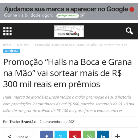
Início
Notícias
Promoção “Halls na Boca e Grana na Mão” vai sortear mais de...
NOTÍCIAS
Promoção “Halls na Boca e Grana
na Mão” vai sortear mais de R$
300 mil reais em prêmios
Halls, marca da Mondelēz Brasil realiza a maior promoção de sua história
com premiações instantâneas de até R$ 500, sorteios semanais de R$ 10 mil
além de um grande prêmio de R$ 100 mil para fazer a vida acontecer
Por
Thales Brandão
-
2 de setembro de 2021
Share