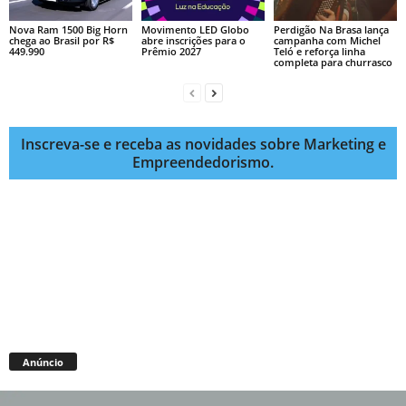
Nova Ram 1500 Big Horn
Movimento LED Globo
Perdigão Na Brasa lança
chega ao Brasil por R$
abre inscrições para o
campanha com Michel
449.990
Prêmio 2027
Teló e reforça linha
completa para churrasco
Inscreva-se e receba as novidades sobre Marketing e
Empreendedorismo.
Anúncio