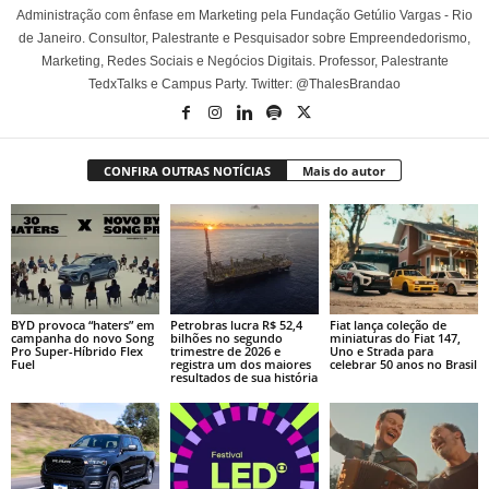
Administração com ênfase em Marketing pela Fundação Getúlio Vargas - Rio
de Janeiro. Consultor, Palestrante e Pesquisador sobre Empreendedorismo,
Marketing, Redes Sociais e Negócios Digitais. Professor, Palestrante
TedxTalks e Campus Party. Twitter: @ThalesBrandao
CONFIRA OUTRAS NOTÍCIAS
Mais do autor
BYD provoca “haters” em
Petrobras lucra R$ 52,4
Fiat lança coleção de
campanha do novo Song
bilhões no segundo
miniaturas do Fiat 147,
Pro Super-Híbrido Flex
trimestre de 2026 e
Uno e Strada para
Fuel
registra um dos maiores
celebrar 50 anos no Brasil
resultados de sua história