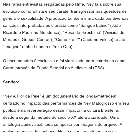
Nas raras entrevistas resgatadas pelo filme, Ney fala sobre sua
evolução como artista e seu caráter transgressor nas questões de
gênero e sexualidade. A produção também é marcada por diversas
canções interpretadas pelo artista como “Sangue Latino” (João
Ricardo e Paulinho Mendonça), “Rosa de Hiroshima” (Vinicius de
Moraes e Gerson Conrad), “Como 2 e 2
”
(Caetano Veloso), e até
“Imagine” (John Lennon e Yoko Ono).
O documentário é exclusivo e foi viabilizado para estreia no canal
Curta! através do Fundo Setorial do Audiovisual (FSA).
Serviço:
“Ney À Flor da Pele” é um documentário de longa-metragem
centrado no impacto das performances de Ney Matogrosso em seu
público e na reverberação desse impacto na cultura brasileira,
desde a segunda metade do século XX até a atualidade. Uma
antologia audiovisual, toda composta por imagens de arquivo. A
melhor maneira de conhecer Ney é estar com ele nos palcos.