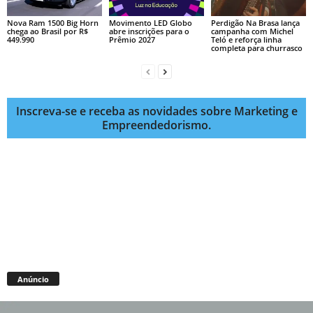
Nova Ram 1500 Big Horn
Movimento LED Globo
Perdigão Na Brasa lança
chega ao Brasil por R$
abre inscrições para o
campanha com Michel
449.990
Prêmio 2027
Teló e reforça linha
completa para churrasco
Inscreva-se e receba as novidades sobre Marketing e
Empreendedorismo.
Anúncio