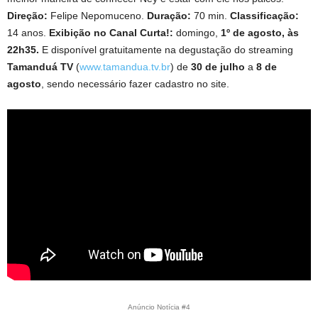
Direção:
Felipe Nepomuceno.
Duração:
70 min.
Classificação:
14 anos.
Exibição no Canal Curta!:
domingo,
1º de agosto, às
22h35.
E disponível gratuitamente na degustação do streaming
Tamanduá TV
(
www.tamandua.tv.br
) de
30 de julho
a
8 de
agosto
, sendo necessário fazer cadastro no site.
Anúncio Notícia #4