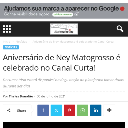
Início
Notícias
Aniversário de Ney Matogrosso é celebrado no Canal Curta!
NOTÍCIAS
Aniversário de Ney Matogrosso é
celebrado no Canal Curta!
Documentário estará disponível na degustação da plataforma tamanduatv
durante dez dias
Por
Thales Brandão
-
30 de julho de 2021
Share