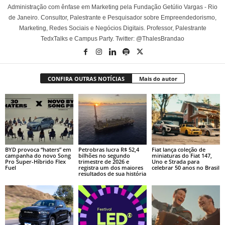
Administração com ênfase em Marketing pela Fundação Getúlio Vargas - Rio
de Janeiro. Consultor, Palestrante e Pesquisador sobre Empreendedorismo,
Marketing, Redes Sociais e Negócios Digitais. Professor, Palestrante
TedxTalks e Campus Party. Twitter: @ThalesBrandao
CONFIRA OUTRAS NOTÍCIAS
Mais do autor
BYD provoca “haters” em
Petrobras lucra R$ 52,4
Fiat lança coleção de
campanha do novo Song
bilhões no segundo
miniaturas do Fiat 147,
Pro Super-Híbrido Flex
trimestre de 2026 e
Uno e Strada para
Fuel
registra um dos maiores
celebrar 50 anos no Brasil
resultados de sua história