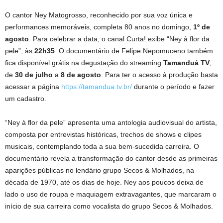
O cantor Ney Matogrosso, reconhecido por sua voz única e
performances memoráveis, completa 80 anos no domingo,
1º de
agosto
. Para celebrar a data, o canal Curta! exibe “Ney à flor da
pele”, às
22h35
. O documentário de Felipe Nepomuceno também
fica disponível grátis na degustação do streaming
Tamanduá TV
,
de
30 de julho
a
8 de agosto
. Para ter o acesso à produção basta
acessar a página
https://tamandua.tv.br/
durante o período e fazer
um cadastro.
“Ney à flor da pele” apresenta uma antologia audiovisual do artista,
composta por entrevistas históricas, trechos de shows e clipes
musicais, contemplando toda a sua bem-sucedida carreira. O
documentário revela a transformação do cantor desde as primeiras
aparições públicas no lendário grupo Secos & Molhados, na
década de 1970, até os dias de hoje. Ney aos poucos deixa de
lado o uso de roupa e maquiagem extravagantes, que marcaram o
início de sua carreira como vocalista do grupo Secos & Molhados.