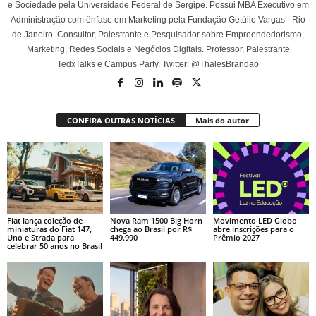
e Sociedade pela Universidade Federal de Sergipe. Possui MBA Executivo em
Administração com ênfase em Marketing pela Fundação Getúlio Vargas - Rio
de Janeiro. Consultor, Palestrante e Pesquisador sobre Empreendedorismo,
Marketing, Redes Sociais e Negócios Digitais. Professor, Palestrante
TedxTalks e Campus Party. Twitter: @ThalesBrandao
CONFIRA OUTRAS NOTÍCIAS
Mais do autor
Fiat lança coleção de
Nova Ram 1500 Big Horn
Movimento LED Globo
miniaturas do Fiat 147,
chega ao Brasil por R$
abre inscrições para o
Uno e Strada para
449.990
Prêmio 2027
celebrar 50 anos no Brasil