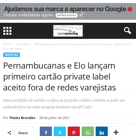
Início
Notícias
Pernambucanas e Elo lançam primeiro cartão private label aceito
fora de redes...
NOTÍCIAS
Pernambucanas e Elo lançam
primeiro cartão private label
aceito fora de redes varejistas
Novo portfólio de cartões unifica as funções crédito e débito, e pode ser
utilizado fora da rede varejista também via QR Code
Por
Thales Brandão
-
28 de julho de 2021
Share