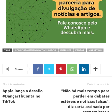
TAGS
COMPORTAMENTO DO CONSUMIDOR
INTERNET
KANTAR
MARKETING
Share
Notícia anterior
Próxima notícia
Apple lança o desafio
“Não há mais tempo para
#DançarTbConta no
perder em debates
TikTok
estéreis e notícias falsas”,
diz carta assinada por
economistas e