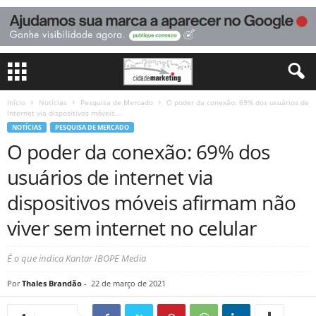
Início
Notícias
Pesquisa de Mercado
O poder da conexão: 69% dos usuários de
internet via dispositivos móveis...
NOTÍCIAS
PESQUISA DE MERCADO
O poder da conexão: 69% dos
usuários de internet via
dispositivos móveis afirmam não
viver sem internet no celular
É o que indica Kantar IBOPE Media
Por
Thales Brandão
-
22 de março de 2021