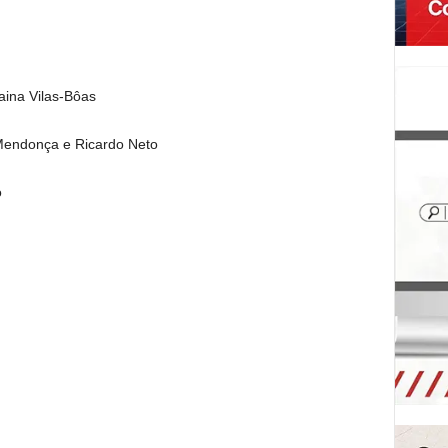
aina Vilas-Bôas
Mendonça e Ricardo Neto
o