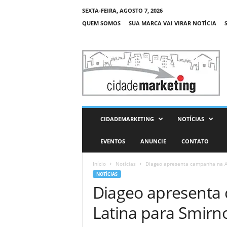
SEXTA-FEIRA, AGOSTO 7, 2026
QUEM SOMOS
SUA MARCA VAI VIRAR NOTÍCIA
C
i
d
a
d
e
M
CIDADEMARKETING
NOTÍCIAS
a
r
EVENTOS
ANUNCIE
CONTATO
k
e
Início
Notícias
Diageo apresenta campanha na Am
t
NOTÍCIAS
i
Diageo apresenta
n
g
Latina para Smirn