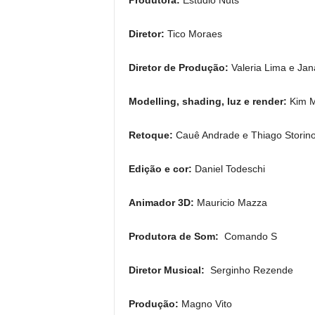
Diretor:
Tico Moraes
Diretor de Produção:
Valeria Lima e Jan
Modelling, shading, luz e render:
Kim 
Retoque:
Cauê Andrade e Thiago Storin
Edição e cor:
Daniel Todeschi
Animador 3D:
Mauricio Mazza
Produtora de Som:
Comando S
Diretor Musical:
Serginho Rezende
Produção:
Magno Vito