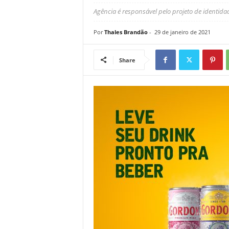
Agência é responsável pelo projeto de identida
Por
Thales Brandão
-
29 de janeiro de 2021
Share