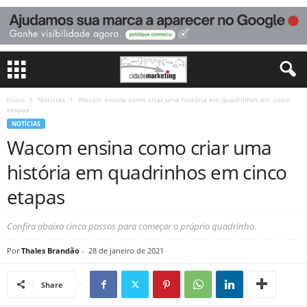
Início
Notícias
Wacom ensina como criar uma história em quadrinhos em cinco
etapas
NOTÍCIAS
Wacom ensina como criar uma
história em quadrinhos em cinco
etapas
Confira abaixo cinco passos para começar o próprio quadrinho.
Por
Thales Brandão
-
28 de janeiro de 2021
Share