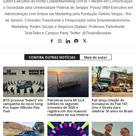
Editor Executivo do Portal CidadeMarketing.com.br > Mestre em Comunicação
e Sociedade pela Universidade Federal de Sergipe. Possui MBA Executivo em
Administração com ênfase em Marketing pela Fundação Getúlio Vargas - Rio
de Janeiro. Consultor, Palestrante e Pesquisador sobre Empreendedorismo,
Marketing, Redes Sociais e Negócios Digitais. Professor, Palestrante
TedxTalks e Campus Party. Twitter: @ThalesBrandao
CONFIRA OUTRAS NOTÍCIAS
Mais do autor
BYD provoca “haters” em
Petrobras lucra R$ 52,4
Fiat lança coleção de
campanha do novo Song
bilhões no segundo
miniaturas do Fiat 147,
Pro Super-Híbrido Flex
trimestre de 2026 e
Uno e Strada para
Fuel
registra um dos maiores
celebrar 50 anos no Brasil
resultados de sua história