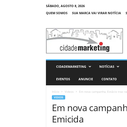
SÁBADO, AGOSTO 8, 2026
QUEM SOMOS
SUA MARCA VAI VIRAR NOTÍCIA
C
i
d
a
d
e
M
CIDADEMARKETING
NOTÍCIAS
a
r
EVENTOS
ANUNCIE
CONTATO
k
e
Início
Videos
Em nova campanha, Estácio traz r
t
VIDEOS
i
Em nova campanha,
n
g
Emicida