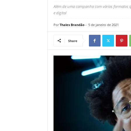
Além de uma campanha com vários formatos que
e digital
Por
Thales Brandão
-
5 de janeiro de 2021
Share