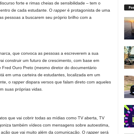
discurso forte e rimas cheias de sensibilidade – tem o
Pos
 dentro de cada estudante. O
rapper
é protagonista de uma
 as pessoas a buscarem seu próprio brilho com a
.
marca, que convoca as pessoas a escreverem a sua
vai construir um futuro de crescimento, com base em
e Fred Ouro Preto (mesmo diretor do documentário
stá em uma carteira de estudantes, localizada em um
nte, o
rapper
dispara versos que falam direto com aqueles
em suas próprias vidas.
os que vai cobrir todas as mídias como TV aberta, TV
tagoniza também vídeos com mensagens sobre autoestima,
 ação que vai muito além da comunicação. O
rapper
será