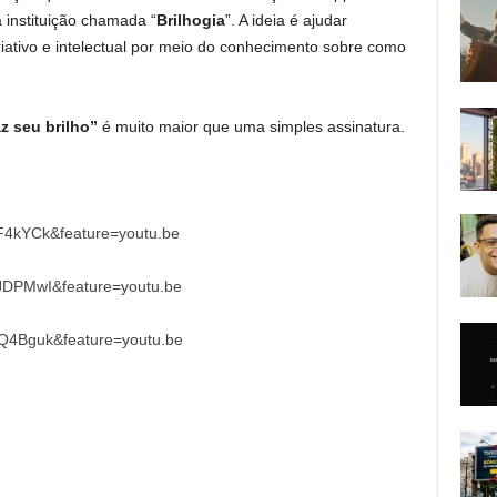
a instituição chamada “
Brilhogia
”. A ideia é ajudar
riativo e intelectual por meio do conhecimento sobre como
z seu brilho”
é muito maior que uma simples assinatura.
F4kYCk&feature=youtu.be
JDPMwI&feature=youtu.be
Q4Bguk&feature=youtu.be