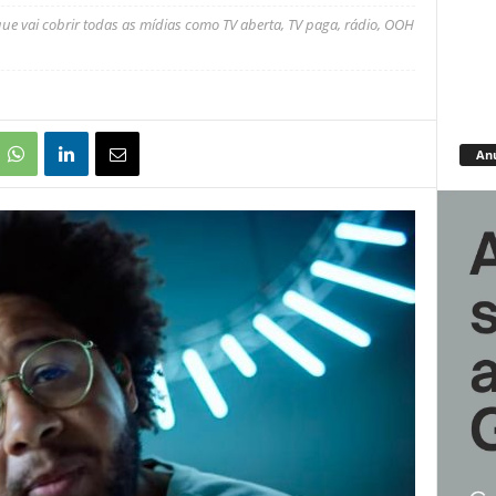
 vai cobrir todas as mídias como TV aberta, TV paga, rádio, OOH
An