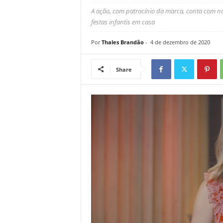
A ação, com patrocínio da marca, conta com n
festas infantis em casa
Por
Thales Brandão
-
4 de dezembro de 2020
Share