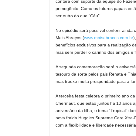
contará com suporte da equipe do Fazend
primogênito. Como os futuros papais est
ser outro do que “Céu”.
No episódio será possível conferir ainda
Mais Abraços (
www.maisabracos.com.br
)
benefícios exclusivos para a realização de
mas sem perder o carinho dos amigos e f
A segunda comemoração será o aniversár
tesouro da sorte pelos pais Renata e Th
mas trouxe muita prosperidade para a famí
A terceira festa celebra o primeiro ano d
Chermaut, que estão juntos há 10 anos 
aniversário da filha, o tema “Tropical” d
nova fralda Huggies Supreme Care Xtra-Fl
com a flexibilidade e liberdade necessária