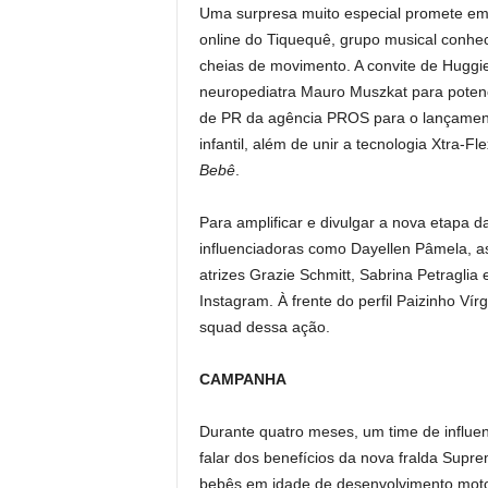
Uma surpresa muito especial promete emoc
online do Tiquequê, grupo musical conhe
cheias de movimento. A convite de Huggi
neuropediatra Mauro Muszkat para potenci
de PR da agência PROS para o lançament
infantil, além de unir a tecnologia Xtra-F
Bebê
.
Para amplificar e divulgar a nova etapa 
influenciadoras como Dayellen Pâmela, 
atrizes Grazie Schmitt, Sabrina Petraglia 
Instagram. À frente do perfil Paizinho Ví
squad dessa ação.
CAMPANHA
Durante quatro meses, um time de influe
falar dos benefícios da nova fralda Sup
bebês em idade de desenvolvimento motor 