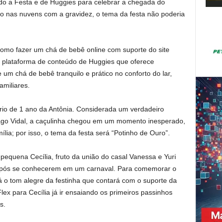
o a Festa e de Huggies para celebrar a chegada do
ão nas nuvens com a gravidez, o tema da festa não poderia
 como fazer um chá de bebê online com suporte do site
, plataforma de conteúdo de Huggies que oferece
 um chá de bebê tranquilo e prático no conforto do lar,
amiliares.
io de 1 ano da Antônia. Considerada um verdadeiro
iago Vidal, a caçulinha chegou em um momento inesperado,
lia; por isso, o tema da festa será “Potinho de Ouro”.
a pequena Cecília, fruto da união do casal Vanessa e Yuri
após se conhecerem em um carnaval. Para comemorar o
ará o tom alegre da festinha que contará com o suporte da
ex para Cecília já ir ensaiando os primeiros passinhos
s.