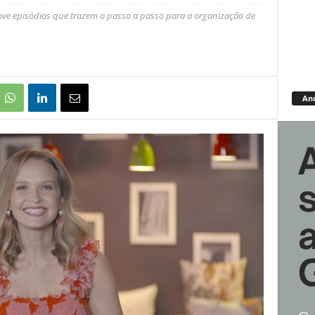
ove episódios que trazem o passo a passo para a organização de
An