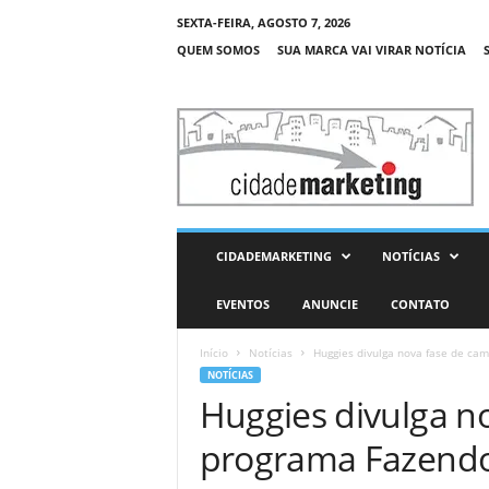
SEXTA-FEIRA, AGOSTO 7, 2026
QUEM SOMOS
SUA MARCA VAI VIRAR NOTÍCIA
C
i
d
a
d
e
M
CIDADEMARKETING
NOTÍCIAS
a
r
EVENTOS
ANUNCIE
CONTATO
k
e
Início
Notícias
Huggies divulga nova fase de cam
t
NOTÍCIAS
i
Huggies divulga n
n
g
programa Fazendo