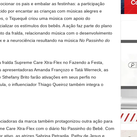
ionar os pais e embalar as festinhas: a participação
cido por encantar as crianças com músicas alegres e
es, o Tiquequê criou uma música com apoio do
alizar os estímulos dos bebês. A ação faz parte do plano
o da fralda, relacionando música com o desenvolvimento
lex e a neurociência resultando na música
No Passinho do
da fralda Supreme Care Xtra-Flex no Fazendo a Festa,
as apresentadoras Amanda Françozo e Tatá Werneck, as
e Sthefany Brito farão ativações em seus perfis no
rgula, o influenciador Thiago Queiroz também integra o
nciadoras da marca também protagonizou outra ação para
reme Care Xtra-Flex com o diário No Passinho do Bebê. Com
ativo, as atrizes Sabrina Petraglia, Pathy de Jesus e