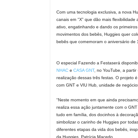
Com uma tecnologia exclusiva, a nova Hu
canais em “X” que dão mais flexibilidade
ativo, engatinhando e dando os primeiros
movimentos dos bebês, Huggies quer coloc
bebês que comemoram o aniversário de 1 
O especial Fazendo a Festaserá disponibil
NHAC
e
CASA GNT
, no YouTube, a parti
realização dessas três festas. O projeto
com GNT e VIU Hub, unidade de negócios 
“Neste momento em que ainda precisamos
realiza essa ação juntamente com o GNT p
tudo em família, dos docinhos à decoraçã
simbolizar o carinho de Huggies por todas
diferentes etapas da vida dos bebês, ins
da Huggies, Patrícia Macedo.