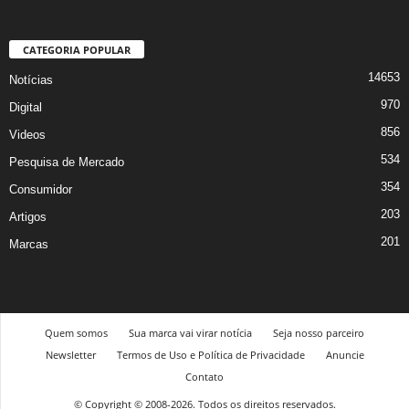
CATEGORIA POPULAR
14653
Notícias
970
Digital
856
Videos
534
Pesquisa de Mercado
354
Consumidor
203
Artigos
201
Marcas
Quem somos
Sua marca vai virar notícia
Seja nosso parceiro
Newsletter
Termos de Uso e Política de Privacidade
Anuncie
Contato
© Copyright © 2008-2026. Todos os direitos reservados.