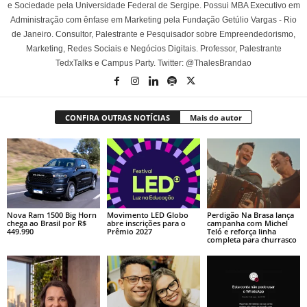
e Sociedade pela Universidade Federal de Sergipe. Possui MBA Executivo em
Administração com ênfase em Marketing pela Fundação Getúlio Vargas - Rio
de Janeiro. Consultor, Palestrante e Pesquisador sobre Empreendedorismo,
Marketing, Redes Sociais e Negócios Digitais. Professor, Palestrante
TedxTalks e Campus Party. Twitter: @ThalesBrandao
CONFIRA OUTRAS NOTÍCIAS
Mais do autor
Nova Ram 1500 Big Horn
Movimento LED Globo
Perdigão Na Brasa lança
chega ao Brasil por R$
abre inscrições para o
campanha com Michel
449.990
Prêmio 2027
Teló e reforça linha
completa para churrasco