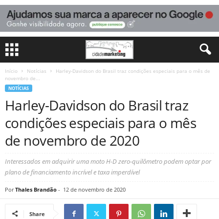
Início
Notícias
Harley-Davidson do Brasil traz condições especiais para o mês de
novembro de...
NOTÍCIAS
Harley-Davidson do Brasil traz
condições especiais para o mês
de novembro de 2020
Interessados em adquirir uma moto H-D zero-quilômetro podem optar por
plano de financiamento incrível e taxa imperdível
Por
Thales Brandão
-
12 de novembro de 2020
Share