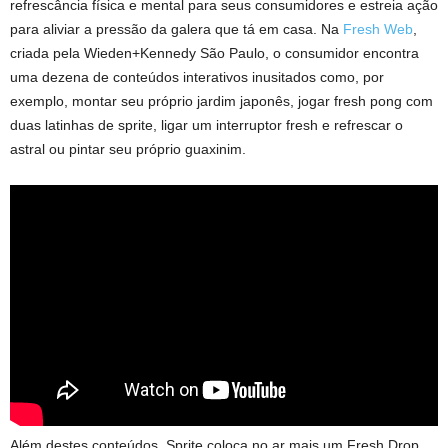
refrescância física e mental para seus consumidores e estreia ação
para aliviar a pressão da galera que tá em casa. Na
Fresh Web
,
criada pela Wieden+Kennedy São Paulo, o consumidor encontra
uma dezena de conteúdos interativos inusitados como, por
exemplo, montar seu próprio jardim japonês, jogar fresh pong com
duas latinhas de sprite, ligar um interruptor fresh e refrescar o
astral ou pintar seu próprio guaxinim.
Além destes conteúdos, Sprite coloca no ar mais um Fresh Drop.