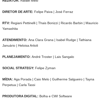
REDATOR:
Rafael Melo
DIRETOR DE ARTE:
Felipe Paiva | José Ferraz
RTV:
Regiani Pettinelli | Thais Bonizzi | Ricardo Barbin | Mauricio
Yamashita
ATENDIMENTO:
Ana Clara Grana | Isabel Rudge | Tathiana
Januário | Heloisa Artioli
PLANEJAMENTO:
André Troster | Lais Sangalo
SOCIAL STRATEGY:
Felipe Zyman
MÍDIA:
Aga Porada | Caio Melo | Guilherme Salgueiro | Tayna
Perpetua | Carla Tassi
PRODUTORA DIGITAL:
Bolha e CWI Software