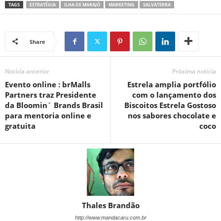
TAGS
ESTRATÉGIA
ILHA DE MARAJÓ
MARKETING
SALVATERRA
Share
Notícia anterior
Próxima notícia
Evento online : brMalls
Estrela amplia portfólio
Partners traz Presidente
com o lançamento dos
da Bloomin´ Brands Brasil
Biscoitos Estrela Gostoso
para mentoria online e
nos sabores chocolate e
gratuita
coco
Thales Brandão
http://www.mandacaru.com.br