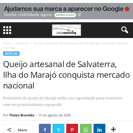
Início
Notícias
Queijo artesanal de Salvaterra, Ilha do Marajó conquista mercado
nacional
NOTÍCIAS
Queijo artesanal de Salvaterra,
Ilha do Marajó conquista mercado
nacional
Produtores do queijo do Marajó estão com capacitação para investirem
mais em produtividade e expansão
Por
Thales Brandão
-
15 de agosto de 2020
Share