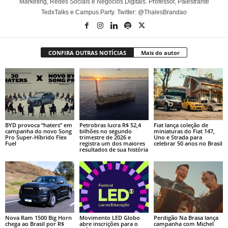
Marketing, Redes Sociais e Negócios Digitais. Professor, Palestrante
TedxTalks e Campus Party. Twitter: @ThalesBrandao
CONFIRA OUTRAS NOTÍCIAS
Mais do autor
BYD provoca “haters” em
Petrobras lucra R$ 52,4
Fiat lança coleção de
campanha do novo Song
bilhões no segundo
miniaturas do Fiat 147,
Pro Super-Híbrido Flex
trimestre de 2026 e
Uno e Strada para
Fuel
registra um dos maiores
celebrar 50 anos no Brasil
resultados de sua história
Nova Ram 1500 Big Horn
Movimento LED Globo
Perdigão Na Brasa lança
chega ao Brasil por R$
abre inscrições para o
campanha com Michel