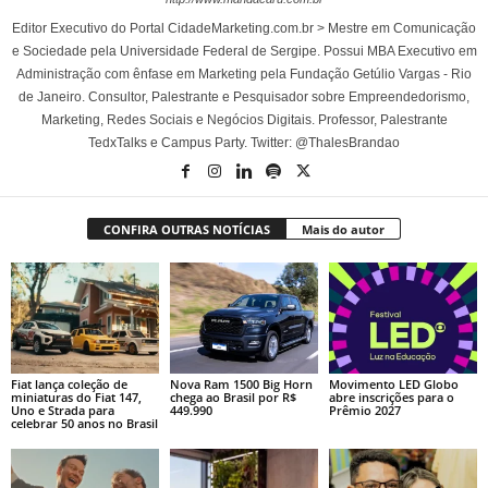
Editor Executivo do Portal CidadeMarketing.com.br > Mestre em Comunicação
e Sociedade pela Universidade Federal de Sergipe. Possui MBA Executivo em
Administração com ênfase em Marketing pela Fundação Getúlio Vargas - Rio
de Janeiro. Consultor, Palestrante e Pesquisador sobre Empreendedorismo,
Marketing, Redes Sociais e Negócios Digitais. Professor, Palestrante
TedxTalks e Campus Party. Twitter: @ThalesBrandao
CONFIRA OUTRAS NOTÍCIAS
Mais do autor
Fiat lança coleção de
Nova Ram 1500 Big Horn
Movimento LED Globo
miniaturas do Fiat 147,
chega ao Brasil por R$
abre inscrições para o
Uno e Strada para
449.990
Prêmio 2027
celebrar 50 anos no Brasil