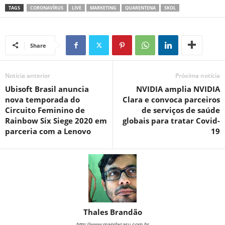
TAGS
CORONAVÍRUS
LIVE
MARKETING
QUARENTENA
SKOL
Share
Notícia anterior
Próxima notícia
Ubisoft Brasil anuncia
NVIDIA amplia NVIDIA
nova temporada do
Clara e convoca parceiros
Circuito Feminino de
de serviços de saúde
Rainbow Six Siege 2020 em
globais para tratar Covid-
parceria com a Lenovo
19
Thales Brandão
http://www.mandacaru.com.br