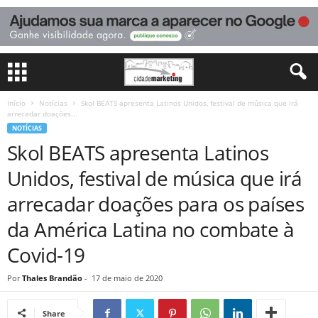
Início
Notícias
Skol BEATS apresenta Latinos Unidos, festival de música que irá
arrecadar doações...
NOTÍCIAS
Skol BEATS apresenta Latinos
Unidos, festival de música que irá
arrecadar doações para os países
da América Latina no combate à
Covid-19
Por
Thales Brandão
-
17 de maio de 2020
Share