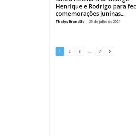
Henrique e Rodrigo para fe
comemorações juninas...
Thales Brandão
-
23 de julho de 2021
...
1
2
3
7