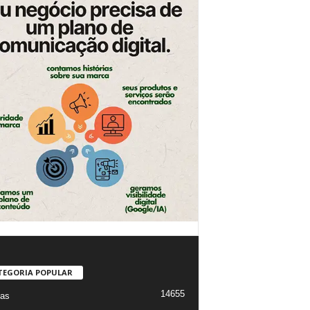
TEGORIA POPULAR
14655
ias