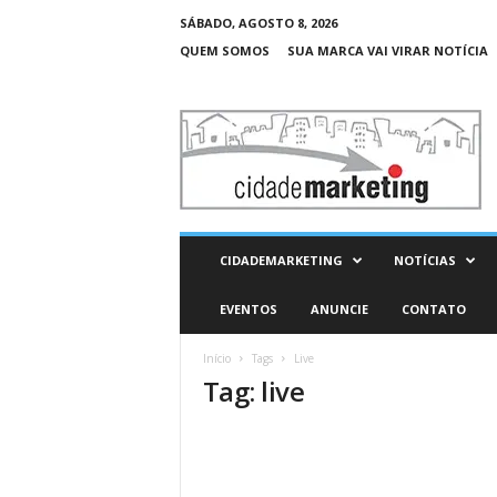
SÁBADO, AGOSTO 8, 2026
QUEM SOMOS
SUA MARCA VAI VIRAR NOTÍCIA
C
i
d
a
d
e
M
CIDADEMARKETING
NOTÍCIAS
a
r
EVENTOS
ANUNCIE
CONTATO
k
e
Início
Tags
Live
t
Tag: live
i
n
g