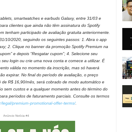
ablets, smartwatches e earbuds Galaxy, entre 31/03 e
para clientes que ainda não têm assinatura do Spotify
m tenham participado de avaliação gratuita anteriormente.
 31/10/2020, seguindo os seguintes passos: 1. Abra o app
; 2. Clique no banner da promoção Spotify Premium na
r cupom” e depois “Resgatar cupom”; 4. Selecione seu
a seu login ou crie uma nova conta e comece a utilizar. É
ento válida no momento da inscrição, mas só haverá
o expirar. No final do período de avaliação, o preço
e é de R$ 16,90/mês, será cobrado de modo automático e
ção sem custos e a qualquer momento antes do término do
ara períodos de faturamento parciais. Consulte os termos
r/legal/premium-promotional-offer-terms/
.
Anúncio Notícia #4