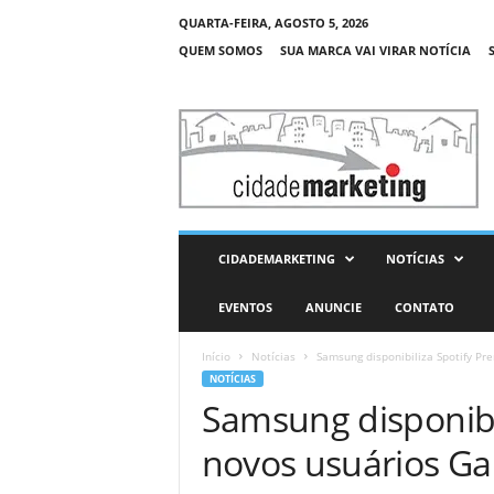
QUARTA-FEIRA, AGOSTO 5, 2026
QUEM SOMOS
SUA MARCA VAI VIRAR NOTÍCIA
C
i
d
a
d
e
M
CIDADEMARKETING
NOTÍCIAS
a
r
EVENTOS
ANUNCIE
CONTATO
k
e
Início
Notícias
Samsung disponibiliza Spotify Pr
t
NOTÍCIAS
i
Samsung disponibi
n
g
novos usuários Ga