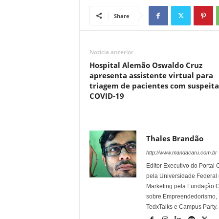
Share
Notícia anterior
Hospital Alemão Oswaldo Cruz
apresenta assistente virtual para
triagem de pacientes com suspeita
COVID-19
Thales Brandão
http://www.mandacaru.com.br
Editor Executivo do Porta
pela Universidade Federal
Marketing pela Fundação Ge
sobre Empreendedorismo, Ma
TedxTalks e Campus Party.