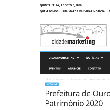
QUINTA-FEIRA, AGOSTO 6, 2026
QUEM SOMOS
SUA MARCA VAI VIRAR NOTÍCIA
C
i
d
a
d
e
M
CIDADEMARKETING
NOTÍCIAS
a
r
EVENTOS
ANUNCIE
CONTATO
k
e
Início
Notícias
Prefeitura de Ouro Preto traz o 
t
NOTÍCIAS
i
Prefeitura de Ouro
n
g
Patrimônio 2020