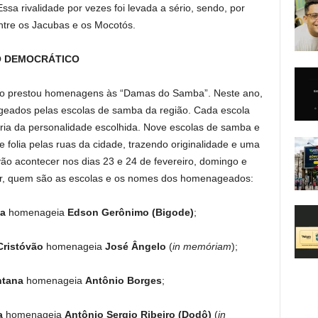
sa rivalidade por vezes foi levada a sério, sendo, por
tre os Jacubas e os Mocotós.
O DEMOCRÁTICO
to prestou homenagens às “Damas do Samba”. Neste ano,
geados pelas escolas de samba da região. Cada escola
ria da personalidade escolhida. Nove escolas de samba e
e folia pelas ruas da cidade, trazendo originalidade e uma
vão acontecer nos dias 23 e 24 de fevereiro, domingo e
uir, quem são as escolas e os nomes dos homenageados:
ia
homenageia
Edson Gerônimo (Bigode)
;
ristóvão
homenageia
José Ângelo
(
in memóriam
);
ntana
homenageia
Antônio Borges
;
a
homenageia
Antônio Sergio Ribeiro (Dodô)
(
in