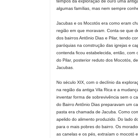
tempos da exploração de ouro uma antiga
algumas famílias, mas nem sempre conhe
Jacubas e os Mocotós era como eram cha
região em que moravam. Conta-se que des
dos bairros Antônio Dias e Pilar, tendo 
paróquias na construção das igrejas e ca
contenda ficou estabelecida, então, com
do Pilar, posterior reduto dos Mocotós, d
Jacubas.
No século XIX, com o declínio da explora
na região da antiga Vila Rica e a mudanç
inventar forma de sobrevivência sem o c
do Bairro Antônio Dias preparavam um ca
pasta era chamada de Jacuba. Como cons
apelido do alimento produzido. Do lado d
para o mais pobres do bairro. Os morad
as canelas e os pés, extraíam o mocotó e