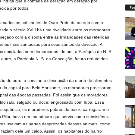
 intriga que é contada de geração em geração por
Pos
cida por todos.
mados os habitantes de Ouro Preto de acordo com a
de o século XVIII há uma rivalidade entre os moradores
começado com a disputa entre as Irmandades das referidas
pelas mais suntuosas para seus santos de devoção. A
 os dois lados bem demarcados: de um, a Paróquia de N. S.
e outro, a Paróquia N. S. da Conceição, futuro reduto dos
ção de ouro, a constante diminuição da oferta de alimentos
a da capital para Belo Horizonte, os moradores precisaram
apital das épocas passadas. Foi assim que os moradores
ldo ralo, salgado ou doce, engrossado com fubá. Essa
equência, os moradores pobres do bairro carregaram o
o Pilar, havia um matadouro que servia como subsistência
ores usavam as partes desprezadas desses animais, como
 faziam dele um caldo. Assim, os habitantes do bairro