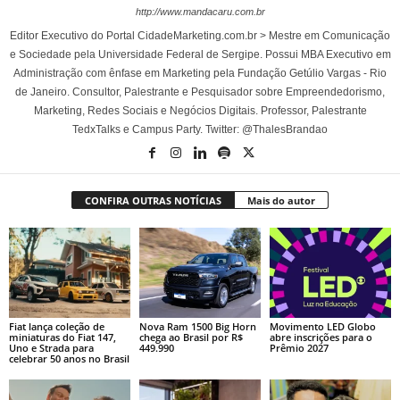
http://www.mandacaru.com.br
Editor Executivo do Portal CidadeMarketing.com.br > Mestre em Comunicação
e Sociedade pela Universidade Federal de Sergipe. Possui MBA Executivo em
Administração com ênfase em Marketing pela Fundação Getúlio Vargas - Rio
de Janeiro. Consultor, Palestrante e Pesquisador sobre Empreendedorismo,
Marketing, Redes Sociais e Negócios Digitais. Professor, Palestrante
TedxTalks e Campus Party. Twitter: @ThalesBrandao
CONFIRA OUTRAS NOTÍCIAS
Mais do autor
Fiat lança coleção de
Nova Ram 1500 Big Horn
Movimento LED Globo
miniaturas do Fiat 147,
chega ao Brasil por R$
abre inscrições para o
Uno e Strada para
449.990
Prêmio 2027
celebrar 50 anos no Brasil