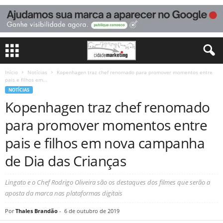
Início
Notícias
Kopenhagen traz chef renomado para promover momentos entre
pais e filhos em...
NOTÍCIAS
Kopenhagen traz chef renomado
para promover momentos entre
pais e filhos em nova campanha
de Dia das Crianças
Lingato e o Chef Rodrigo Oliveira são os destaques dos filmes que serão a
aposta da marca nas plataformas digitais
Por
Thales Brandão
-
6 de outubro de 2019