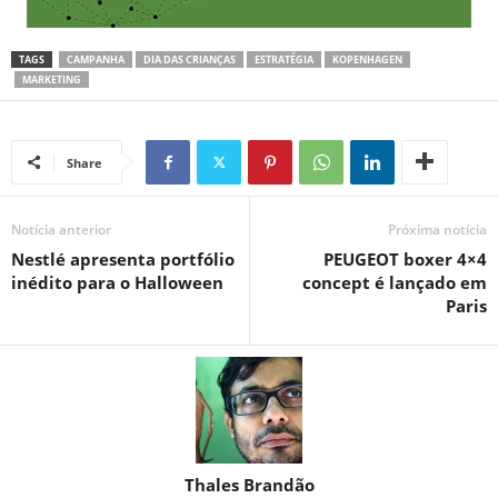
TAGS
CAMPANHA
DIA DAS CRIANÇAS
ESTRATÉGIA
KOPENHAGEN
MARKETING
Share
Notícia anterior
Próxima notícia
Nestlé apresenta portfólio
PEUGEOT boxer 4×4
inédito para o Halloween
concept é lançado em
Paris
Thales Brandão