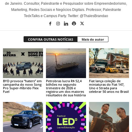
de Janeiro. Consultor, Palestrante e Pesquisador sobre Empreendedorismo,
Marketing, Redes Sociais e Negócios Digitais. Professor, Palestrante
TedxTalks e Campus Party. Twitter: @ThalesBrandao
CONFIRA OUTRAS NOTÍCIAS
Mais do autor
BYD provoca “haters” em
Petrobras lucra R$ 52,4
Fiat lança coleção de
campanha do novo Song
bilhões no segundo
miniaturas do Fiat 147,
Pro Super-Híbrido Flex
trimestre de 2026 e
Uno e Strada para
Fuel
registra um dos maiores
celebrar 50 anos no Brasil
resultados de sua história