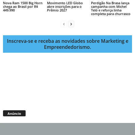
Nova Ram 1500 Big Horn
Movimento LED Globo
Perdigão Na Brasa lança
chega ao Brasil por R$
abre inscrições para o
campanha com Michel
449.990
Prêmio 2027
Teló e reforça linha
completa para churrasco
Inscreva-se e receba as novidades sobre Marketing e
Empreendedorismo.
Anúncio