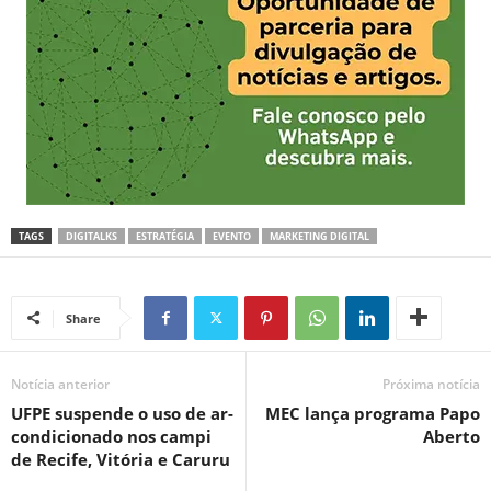
TAGS
DIGITALKS
ESTRATÉGIA
EVENTO
MARKETING DIGITAL
Share
Notícia anterior
Próxima notícia
UFPE suspende o uso de ar-
MEC lança programa Papo
condicionado nos campi
Aberto
de Recife, Vitória e Caruru