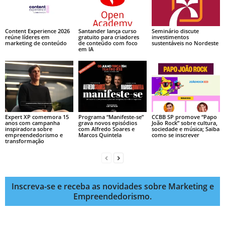
Content Experience 2026
Santander lança curso
Seminário discute
reúne líderes em
gratuito para criadores
investimentos
marketing de conteúdo
de conteúdo com foco
sustentáveis no Nordeste
em IA
Expert XP comemora 15
Programa “Manifeste-se”
CCBB SP promove “Papo
anos com campanha
grava novos episódios
João Rock” sobre cultura,
inspiradora sobre
com Alfredo Soares e
sociedade e música; Saiba
empreendedorismo e
Marcos Quintela
como se inscrever
transformação
Inscreva-se e receba as novidades sobre Marketing e
Empreendedorismo.