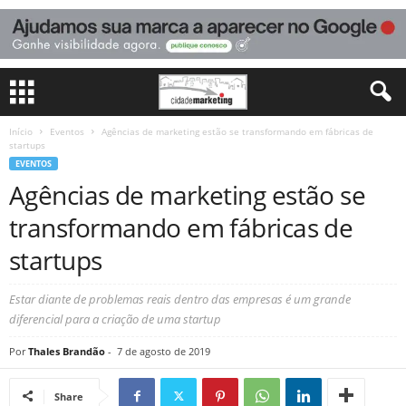
Início
Eventos
Agências de marketing estão se transformando em fábricas de
startups
EVENTOS
Agências de marketing estão se
transformando em fábricas de
startups
Estar diante de problemas reais dentro das empresas é um grande
diferencial para a criação de uma startup
Por
Thales Brandão
-
7 de agosto de 2019
Share