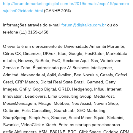
http://forumdemarketingdigital.com.br/2019/emails/expo19/parceiro
s/julho02/cidade.html
(GANHE 20%)
Informações através do e-mail
forum@digitalks.com.br
ou do
telefone (11) 3159-1458.
O evento é um oferecimento de Universidade Anhembi Morumbi,
Citrus CX, Dinamize, DKVox, Etus, Google, HostGator, Marketdata,
mLabs, Neoway, NoBeta, PwC, Reclame Aqui, Sas, Webeleven,
Zenvia e Zoho. É patrocinado por A² Business Intelligence,
Admitad, Alexandria.ai, Apiki, Avalion, Bee Noculus, Casafy, Cofeci
Creci, CRP Mango, Digital Real State Brazil, Gamned, Getty
Images, GhFly, Gogo Digital, GR1D, Hedgehog, Influu, Internet
Innovation, Leadlovers, Lima Consulting Group, MediaPost,
Meio&Mensagem, Mirago, MobLee, Neo Assist, Nuvem Shop,
Outbrain, Polis Consulting, SearchLab, SEO Marketing,
SharpSpring, SimpleAds, Sinapse, Social Miner, Squid, Stefanini,
Swonkie, VideoClick e Xtech. Entre as startups patrocinadoras
estão Airfluencers, ASM, B801NE, BRG, Click Space, Codeby, CRM