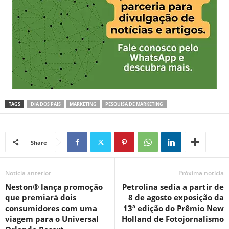
TAGS
DIA DOS PAIS
MARKETING
PESQUISA DE MARKETING
Share
Notícia anterior
Próxima notícia
Neston® lança promoção
Petrolina sedia a partir de
que premiará dois
8 de agosto exposição da
consumidores com uma
13ª edição do Prêmio New
viagem para o Universal
Holland de Fotojornalismo