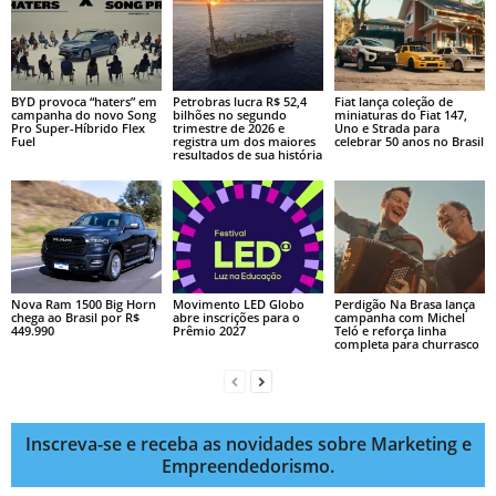
BYD provoca “haters” em
Petrobras lucra R$ 52,4
Fiat lança coleção de
campanha do novo Song
bilhões no segundo
miniaturas do Fiat 147,
Pro Super-Híbrido Flex
trimestre de 2026 e
Uno e Strada para
Fuel
registra um dos maiores
celebrar 50 anos no Brasil
resultados de sua história
Nova Ram 1500 Big Horn
Movimento LED Globo
Perdigão Na Brasa lança
chega ao Brasil por R$
abre inscrições para o
campanha com Michel
449.990
Prêmio 2027
Teló e reforça linha
completa para churrasco
Inscreva-se e receba as novidades sobre Marketing e
Empreendedorismo.