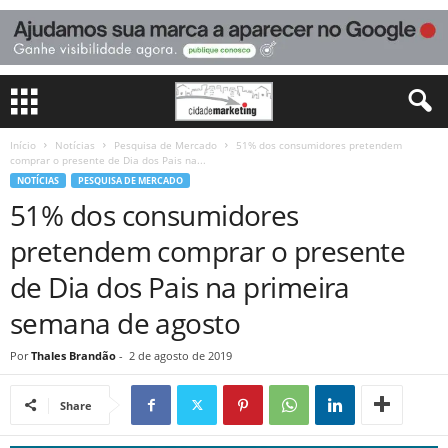
Início
Notícias
Pesquisa de Mercado
51% dos consumidores pretendem
comprar o presente de Dia dos Pais na...
NOTÍCIAS
PESQUISA DE MERCADO
51% dos consumidores
pretendem comprar o presente
de Dia dos Pais na primeira
semana de agosto
Por
Thales Brandão
-
2 de agosto de 2019
Share