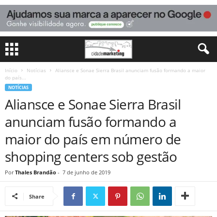
Início
Notícias
Aliansce e Sonae Sierra Brasil anunciam fusão formando a maior
do país...
NOTÍCIAS
Aliansce e Sonae Sierra Brasil
anunciam fusão formando a
maior do país em número de
shopping centers sob gestão
Por
Thales Brandão
-
7 de junho de 2019
Share