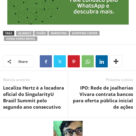
TAGS
ALIANSCE
FUSÃO
MARKETING
SHOPPING CENTER
SONAE SIERRA BRASIL
Share
Notícia anterior
Próxima notícia
Localiza Hertz é a locadora
IPO: Rede de joalherias
oficial do SingularityU
Vivara contrata bancos
Brazil Summit pelo
para oferta pública inicial
segundo ano consecutivo
de ações