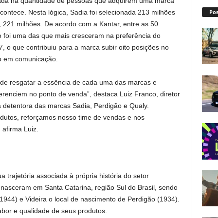
eada na quantidade de pessoas que adquirem uma marca
Pos
contece. Nesta lógica, Sadia foi selecionada 213 milhões
, 221 milhões. De acordo com a Kantar, entre as 50
o foi uma das que mais cresceram na preferência do
 o que contribuiu para a marca subir oito posições no
to em comunicação.
o de resgatar a essência de cada uma das marcas e
ferenciem no ponto de venda”, destaca Luiz Franco, diretor
 detentora das marcas Sadia, Perdigão e Qualy.
dutos, reforçamos nosso time de vendas e nos
afirma Luiz.
 trajetória associada à própria história do setor
 nasceram em Santa Catarina, região Sul do Brasil, sendo
1944) e Videira o local de nascimento de Perdigão (1934).
bor e qualidade de seus produtos.