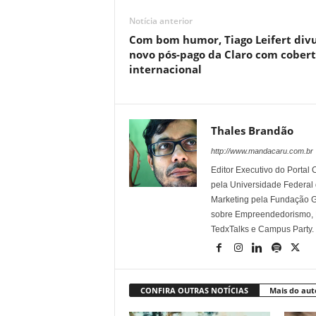
Notícia anterior
Com bom humor, Tiago Leifert div
novo pós-pago da Claro com cober
internacional
Thales Brandão
http://www.mandacaru.com.br
Editor Executivo do Porta
pela Universidade Federal
Marketing pela Fundação Ge
sobre Empreendedorismo, Ma
TedxTalks e Campus Party.
CONFIRA OUTRAS NOTÍCIAS
Mais do aut