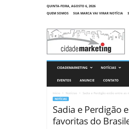
QUINTA-FEIRA, AGOSTO 6, 2026
QUEM SOMOS
SUA MARCA VAI VIRAR NOTÍCIA
C
i
d
a
d
e
M
CIDADEMARKETING
NOTÍCIAS
a
r
EVENTOS
ANUNCIE
CONTATO
k
e
Início
Notícias
Sadia e Perdigão estão entre as m
t
NOTÍCIAS
i
Sadia e Perdigão e
n
g
favoritas do Brasi