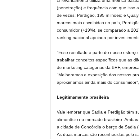
O levantamento utiliza uma métrica bas
(penetração) e frequência com que isso a
de vezes; Perdigão, 195 milhões; e Qualy
marcas mais escolhidas no país, Perdigã
consumidor (+19%), se comparado a 2017,
ranking nacional apoiada por investimen
“Esse resultado é parte do nosso esforç
trabalhar conceitos específicos que as di
de marketing categorias da BRF, empresa
“Melhoramos a exposição dos nossos pro
aproximamos ainda mais do consumidor”, 
Legitimamente brasileira
Vale lembrar que Sadia e Perdigão têm sua
alimentício no mercado brasileiro. Ambas
a cidade de Concórdia o berço de Sadia (
As duas marcas são reconhecidas pelo sa