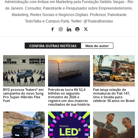
Administração com ênfase em Marketing pela Fundação Getúlio Vargas - Rio
de Janeiro. Consultor, Palestrante e Pesquisador sobre Empreendedorismo,
Marketing, Redes Sociais e Negócios Digitais. Professor, Palestrante
TedxTalks e Campus Party. Twitter: @ThalesBrandao
CONFIRA OUTRAS NOTÍCIAS
Mais do autor
BYD provoca “haters” em
Petrobras lucra R$ 52,4
Fiat lança coleção de
campanha do novo Song
bilhões no segundo
miniaturas do Fiat 147,
Pro Super-Híbrido Flex
trimestre de 2026 e
Uno e Strada para
Fuel
registra um dos maiores
celebrar 50 anos no Brasil
resultados de sua história