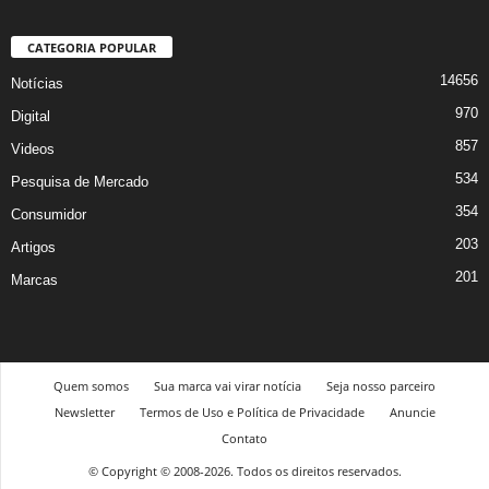
CATEGORIA POPULAR
14656
Notícias
970
Digital
857
Videos
534
Pesquisa de Mercado
354
Consumidor
203
Artigos
201
Marcas
Quem somos
Sua marca vai virar notícia
Seja nosso parceiro
Newsletter
Termos de Uso e Política de Privacidade
Anuncie
Contato
© Copyright © 2008-2026. Todos os direitos reservados.