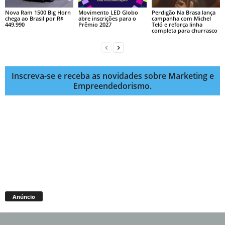
Nova Ram 1500 Big Horn
Movimento LED Globo
Perdigão Na Brasa lança
chega ao Brasil por R$
abre inscrições para o
campanha com Michel
449.990
Prêmio 2027
Teló e reforça linha
completa para churrasco
Inscreva-se e receba as novidades sobre Marketing e
Empreendedorismo.
Anúncio