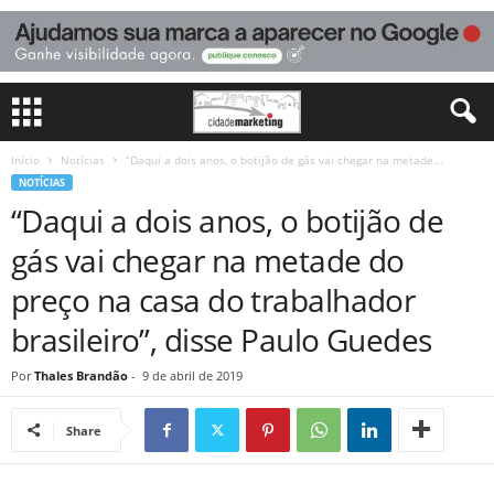
Início
Notícias
“Daqui a dois anos, o botijão de gás vai chegar na metade...
NOTÍCIAS
“Daqui a dois anos, o botijão de
gás vai chegar na metade do
preço na casa do trabalhador
brasileiro”, disse Paulo Guedes
Por
Thales Brandão
-
9 de abril de 2019
Share