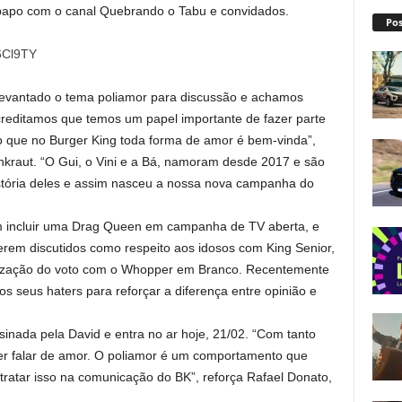
papo com o canal Quebrando o Tabu e convidados.
Pos
6Cl9TY
evantado o tema poliamor para discussão e achamos
reditamos que temos um papel importante de fazer parte
o que no Burger King toda forma de amor é bem-vinda”,
unkraut. “O Gui, o Vini e a Bá, namoram desde 2017 e são
tória deles e assim nasceu a nossa nova campanha do
em incluir uma Drag Queen em campanha de TV aberta, e
rem discutidos como respeito aos idosos com King Senior,
tização do voto com o Whopper em Branco. Recentemente
 seus haters para reforçar a diferença entre opinião e
nada pela David e entra no ar hoje, 21/02. “Com tanto
er falar de amor. O poliamor é um comportamento que
ratar isso na comunicação do BK”, reforça Rafael Donato,