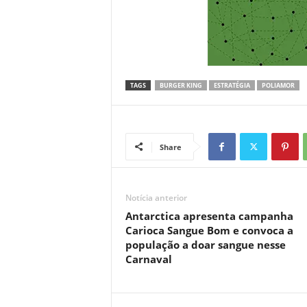
TAGS
BURGER KING
ESTRATÉGIA
POLIAMOR
Share
Notícia anterior
Antarctica apresenta campanha
Carioca Sangue Bom e convoca a
população a doar sangue nesse
Carnaval