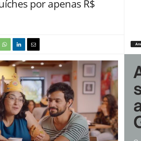
uíches por apenas R$
An