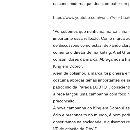
os consumidores que desejam bater um 
https://www.youtube.com/watch?v=H1laa
“Percebemos que nenhuma marca tinha l
importante essa reflexão. Como marca ac
de discussões como estas, deixando clar
comenta o diretor de marketing, Ariel Gr
consumidores da marca. Abraçamos a his
King em Dobro”.
Além de poliamor, a marca foi pioneira 
costuma abordar temas importantes de se
patrocínio da Parada LGBTQ+, conscien
a rede lançou uma campanha com foco nos
preconceito.
A nova campanha do King em Dobro é assi
ódio e preconceito no mundo, é bom pod
observamos na sociedade, e quisemos ret
VP de criação da DAVID.