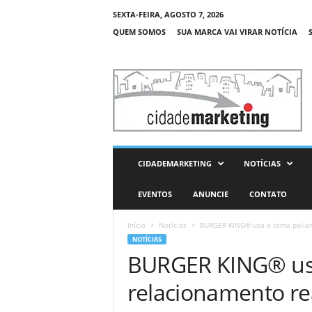
SEXTA-FEIRA, AGOSTO 7, 2026
QUEM SOMOS
SUA MARCA VAI VIRAR NOTÍCIA
C
i
d
a
d
e
M
CIDADEMARKETING
NOTÍCIAS
a
r
EVENTOS
ANUNCIE
CONTATO
k
e
Início
Notícias
BURGER KING® usa o tema poliamor
t
NOTÍCIAS
i
BURGER KING® usa
n
g
relacionamento real