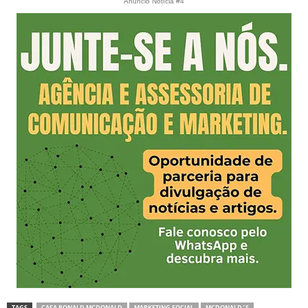
Anúncio Notícia #4
TAGS
CASA RONALD MCDONALD
MARKETING SOCIAL
MCDONALD´S