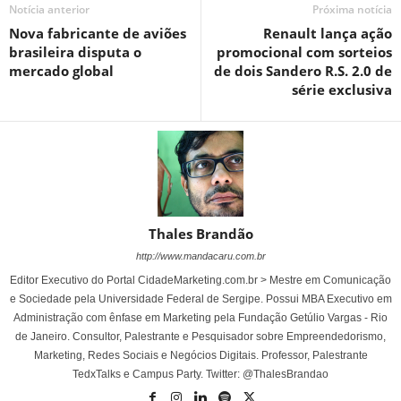
Notícia anterior
Próxima notícia
Nova fabricante de aviões
Renault lança ação
brasileira disputa o
promocional com sorteios
mercado global
de dois Sandero R.S. 2.0 de
série exclusiva
Thales Brandão
http://www.mandacaru.com.br
Editor Executivo do Portal CidadeMarketing.com.br > Mestre em Comunicação
e Sociedade pela Universidade Federal de Sergipe. Possui MBA Executivo em
Administração com ênfase em Marketing pela Fundação Getúlio Vargas - Rio
de Janeiro. Consultor, Palestrante e Pesquisador sobre Empreendedorismo,
Marketing, Redes Sociais e Negócios Digitais. Professor, Palestrante
TedxTalks e Campus Party. Twitter: @ThalesBrandao