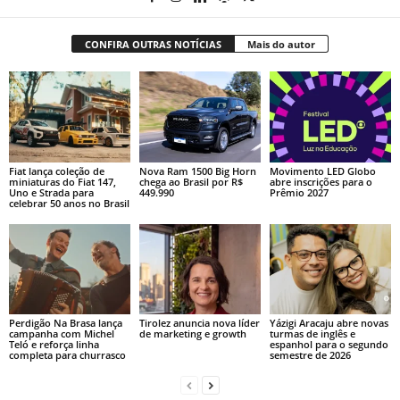
CONFIRA OUTRAS NOTÍCIAS
Mais do autor
Fiat lança coleção de
Nova Ram 1500 Big Horn
Movimento LED Globo
miniaturas do Fiat 147,
chega ao Brasil por R$
abre inscrições para o
Uno e Strada para
449.990
Prêmio 2027
celebrar 50 anos no Brasil
Perdigão Na Brasa lança
Tirolez anuncia nova líder
Yázigi Aracaju abre novas
campanha com Michel
de marketing e growth
turmas de inglês e
Teló e reforça linha
espanhol para o segundo
completa para churrasco
semestre de 2026