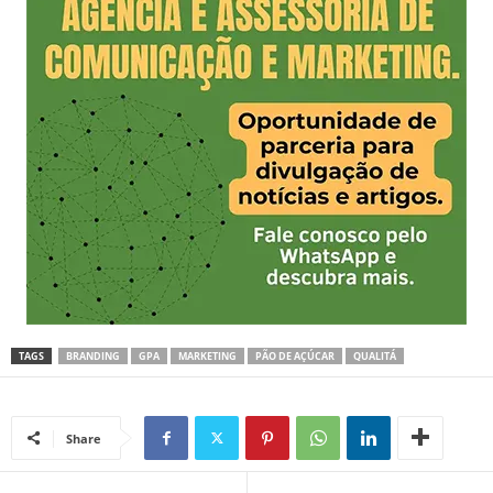
TAGS
BRANDING
GPA
MARKETING
PÃO DE AÇÚCAR
QUALITÁ
Share