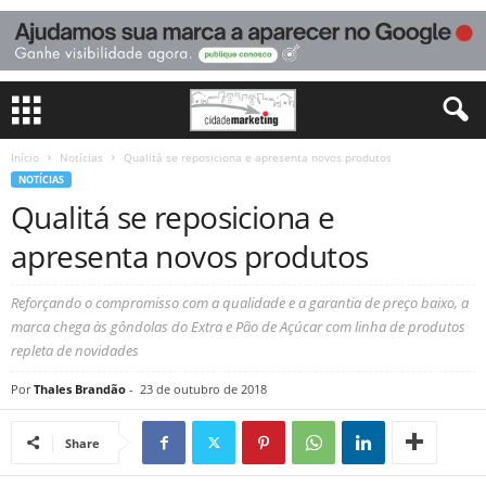
Início
Notícias
Qualitá se reposiciona e apresenta novos produtos
NOTÍCIAS
Qualitá se reposiciona e
apresenta novos produtos
Reforçando o compromisso com a qualidade e a garantia de preço baixo, a
marca chega às gôndolas do Extra e Pão de Açúcar com linha de produtos
repleta de novidades
Por
Thales Brandão
-
23 de outubro de 2018
Share