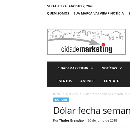
SEXTA-FEIRA, AGOSTO 7, 2026
QUEM SOMOS
SUA MARCA VAI VIRAR NOTÍCIA
C
i
d
a
d
e
M
CIDADEMARKETING
NOTÍCIAS
a
r
EVENTOS
ANUNCIE
CONTATO
k
e
Início
Notícias
Dólar fecha semana em forte qu
t
NOTÍCIAS
i
Dólar fecha sema
n
g
Por
Thales Brandão
-
20 de julho de 2018