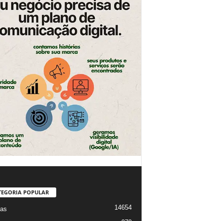
TEGORIA POPULAR
14654
ias