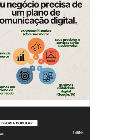
TEGORIA POPULAR
14655
ias