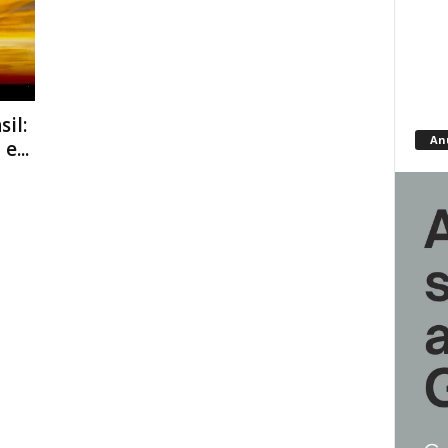
il:
An
e...