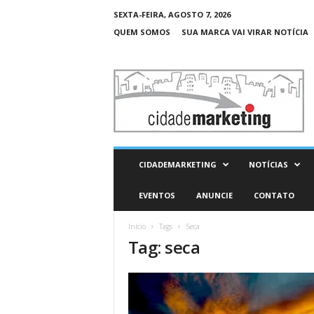
SEXTA-FEIRA, AGOSTO 7, 2026
QUEM SOMOS
SUA MARCA VAI VIRAR NOTÍCIA
C
i
d
a
d
e
M
CIDADEMARKETING
NOTÍCIAS
a
r
EVENTOS
ANUNCIE
CONTATO
k
e
Início
Tags
Seca
t
Tag: seca
i
n
g