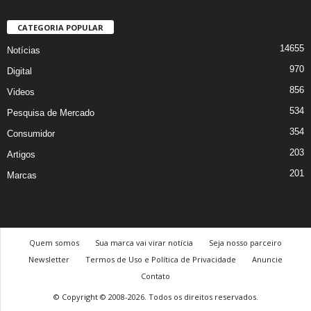
CATEGORIA POPULAR
14655
Notícias
970
Digital
856
Videos
534
Pesquisa de Mercado
354
Consumidor
203
Artigos
201
Marcas
Quem somos
Sua marca vai virar notícia
Seja nosso parceiro
Newsletter
Termos de Uso e Política de Privacidade
Anuncie
Contato
© Copyright © 2008-2026. Todos os direitos reservados.