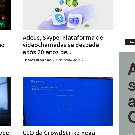
Adeus, Skype: Plataforma de
An
no
videochamadas se despede
após 20 anos de...
Thales Brandão
-
5 de maio de 2025
ype
CEO da CrowdStrike nega