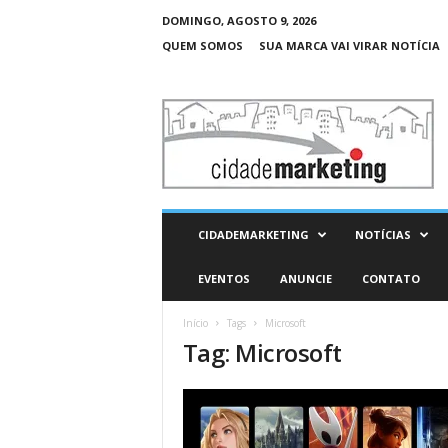
DOMINGO, AGOSTO 9, 2026
QUEM SOMOS
SUA MARCA VAI VIRAR NOTÍCIA
C
i
d
a
d
e
M
CIDADEMARKETING
NOTÍCIAS
a
r
EVENTOS
ANUNCIE
CONTATO
k
e
Início
Tags
Microsoft
t
Tag: Microsoft
i
n
g