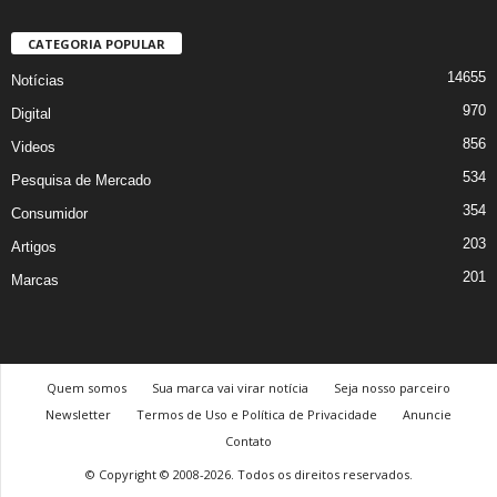
CATEGORIA POPULAR
14655
Notícias
970
Digital
856
Videos
534
Pesquisa de Mercado
354
Consumidor
203
Artigos
201
Marcas
Quem somos
Sua marca vai virar notícia
Seja nosso parceiro
Newsletter
Termos de Uso e Política de Privacidade
Anuncie
Contato
© Copyright © 2008-2026. Todos os direitos reservados.