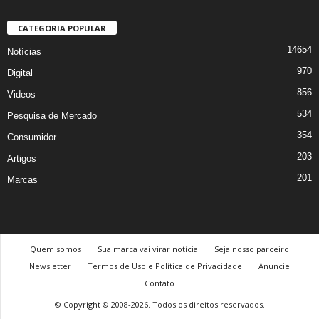
CATEGORIA POPULAR
14654
Notícias
970
Digital
856
Videos
534
Pesquisa de Mercado
354
Consumidor
203
Artigos
201
Marcas
Quem somos
Sua marca vai virar notícia
Seja nosso parceiro
Newsletter
Termos de Uso e Política de Privacidade
Anuncie
Contato
© Copyright © 2008-2026. Todos os direitos reservados.